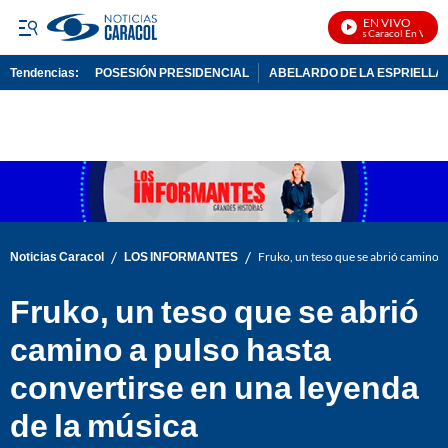
EN VIVO
Noticias Caracol En Vivo
Tendencias:
POSESIÓN PRESIDENCIAL
ABELARDO DE LA ESPRIELLA
PUBLICIDAD
/
/
Noticias Caracol
LOS INFORMANTES
Fruko, un teso que se abrió camino a
Fruko, un teso que se abrió
camino a pulso hasta
convertirse en una leyenda
de la música