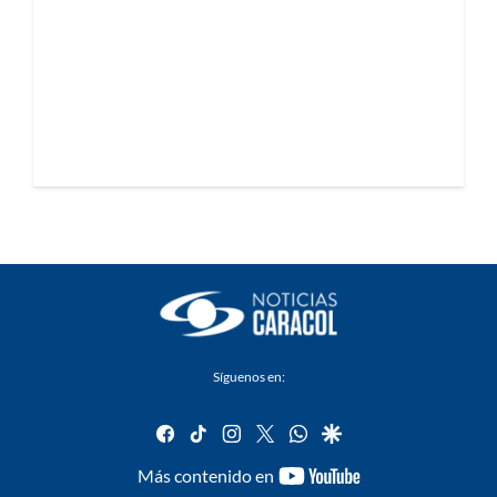
Síguenos en:
facebook
tiktok
instagram
twitter
whatsapp
google
youtube-
Más contenido en
footer