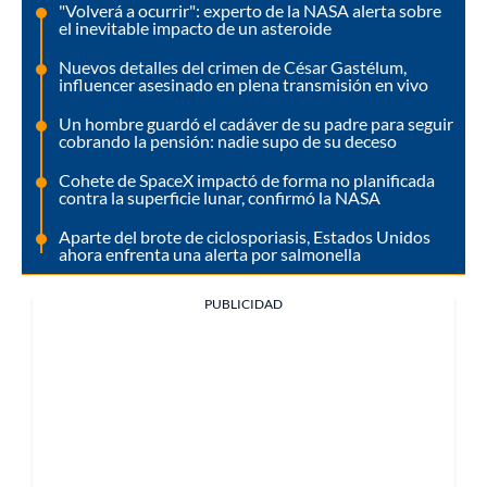
"Volverá a ocurrir": experto de la NASA alerta sobre
el inevitable impacto de un asteroide
Nuevos detalles del crimen de César Gastélum,
influencer asesinado en plena transmisión en vivo
Un hombre guardó el cadáver de su padre para seguir
cobrando la pensión: nadie supo de su deceso
Cohete de SpaceX impactó de forma no planificada
contra la superficie lunar, confirmó la NASA
Aparte del brote de ciclosporiasis, Estados Unidos
ahora enfrenta una alerta por salmonella
PUBLICIDAD