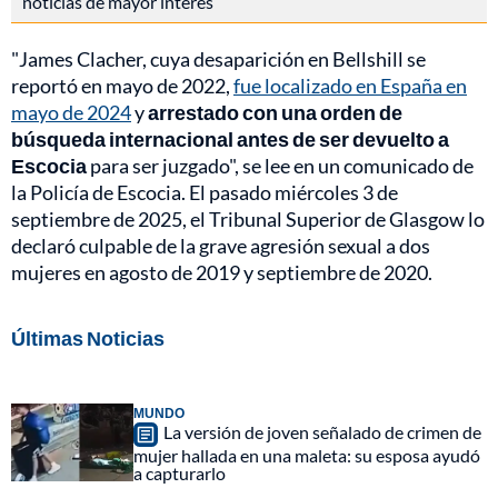
noticias de mayor interés
"James Clacher, cuya desaparición en Bellshill se
reportó en mayo de 2022,
fue localizado en España en
mayo de 2024
y
arrestado con una orden de
búsqueda internacional antes de ser devuelto a
Escocia
para ser juzgado", se lee en un comunicado de
la Policía de Escocia. El pasado miércoles 3 de
septiembre de 2025, el Tribunal Superior de Glasgow lo
declaró culpable de la grave agresión sexual a dos
mujeres en agosto de 2019 y septiembre de 2020.
Últimas Noticias
MUNDO
La versión de joven señalado de crimen de
mujer hallada en una maleta: su esposa ayudó
a capturarlo