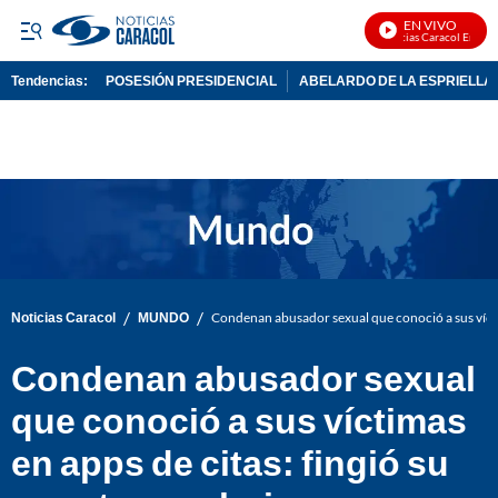
EN VIVO
Noticias Caracol En Vivo
Tendencias:
POSESIÓN PRESIDENCIAL
ABELARDO DE LA ESPRIELLA
PUBLICIDAD
/
/
Noticias Caracol
MUNDO
Condenan abusador sexual que conoció a sus víctim
Condenan abusador sexual
que conoció a sus víctimas
en apps de citas: fingió su