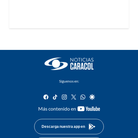
Síguenos en:
facebook
tiktok
instagram
twitter
whatsapp
google
youtube-
Más contenido en
footer
Descarga nuestra app en