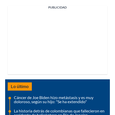
PUBLICIDAD
Lo último
Cáncer de Joe Biden hizo metástasis y es muy
doloroso, según su hijo: "Se ha extendido"
La historia detrás de colombianas que fallecieron en
accidente de helicóptero en Río de Janeiro