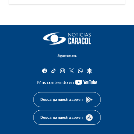
Síguenos en:
facebook
tiktok
instagram
twitter
whatsapp
google
youtube-
Más contenido en
footer
Descarga nuestra app en
Descarga nuestra app en