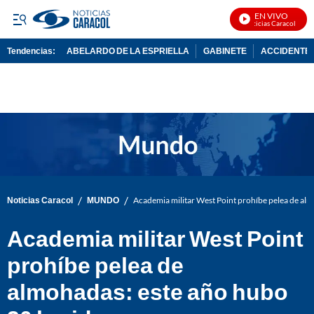
EN VIVO
Noticias Caracol En Vi
Tendencias:
ABELARDO DE LA ESPRIELLA
GABINETE
ACCIDENTE 
PUBLICIDAD
/
/
Noticias Caracol
MUNDO
Academia militar West Point prohíbe pelea de al
Academia militar West Point
prohíbe pelea de
almohadas: este año hubo