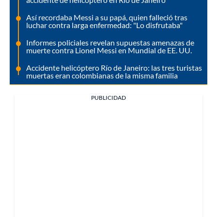
Así recordaba Messi a su papá, quien falleció tras
luchar contra larga enfermedad: "Lo disfrutaba"
Informes policiales revelan supuestas amenazas de
muerte contra Lionel Messi en Mundial de EE. UU.
Accidente helicóptero Río de Janeiro: las tres turistas
muertas eran colombianas de la misma familia
PUBLICIDAD