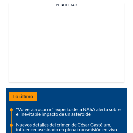
PUBLICIDAD
Lo último
"Volverá a ocurrir": experto de la NASA alerta sobre
el inevitable impacto de un asteroide
Nuevos detalles del crimen de César Gastélum,
influencer asesinado en plena transmisión en vivo