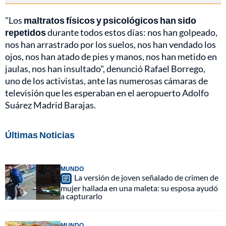
"Los
maltratos físicos y psicológicos han sido
repetidos
durante todos estos días: nos han golpeado,
nos han arrastrado por los suelos, nos han vendado los
ojos, nos han atado de pies y manos, nos han metido en
jaulas, nos han insultado", denunció Rafael Borrego,
uno de los activistas, ante las numerosas cámaras de
televisión que les esperaban en el aeropuerto Adolfo
Suárez Madrid Barajas.
Últimas Noticias
MUNDO
La versión de joven señalado de crimen de
mujer hallada en una maleta: su esposa ayudó
a capturarlo
MUNDO