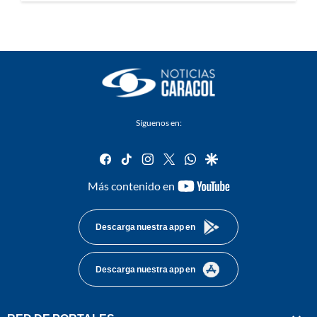
Síguenos en:
facebook
tiktok
instagram
twitter
whatsapp
google
youtube-
Más contenido en
footer
Descarga nuestra app en
Descarga nuestra app en