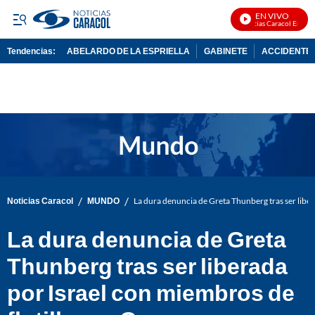
EN VIVO
Noticias Caracol En Vivo
Tendencias:
ABELARDO DE LA ESPRIELLA
GABINETE
ACCIDENTE 
PUBLICIDAD
/
/
Noticias Caracol
MUNDO
La dura denuncia de Greta Thunberg tras ser liber
La dura denuncia de Greta
Thunberg tras ser liberada
por Israel con miembros de