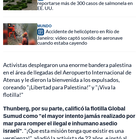
reportarse más de 300 casos de salmonela en
EE. UU.
MUNDO
Accidente de helicóptero en Río de
Janeiro: video captó sonido de aeronave
cuando estaba cayendo
Activistas desplegaron una enorme bandera palestina
en el área de llegadas del Aeropuerto Internacional de
Atenas y le dieron la bienvenida a los expulsados,
coreando "¡Libertad para Palestina!" y "¡Viva la
flotilla!"
Thunberg, por su parte, calificó la flotilla Global
Sumud como "el mayor intento jamás realizado por
mar para romper el ilegal e inhumano asedio
israelí"
. "¡Que esta misión tenga que existir es una
vergüenza!", añadió la activista de 22 años, e instó al