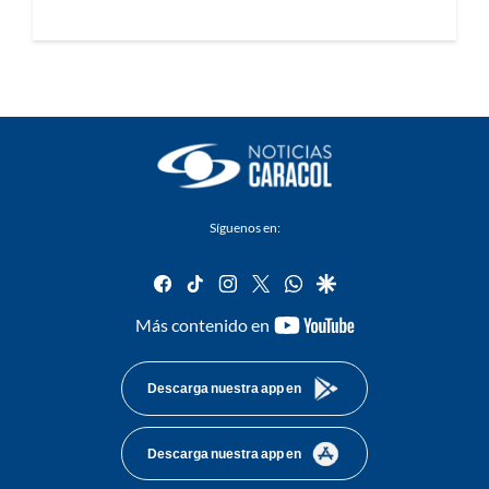
Síguenos en:
facebook
tiktok
instagram
twitter
whatsapp
google
youtube-
Más contenido en
footer
Descarga nuestra app en
Descarga nuestra app en