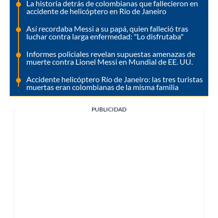
La historia detrás de colombianas que fallecieron en
accidente de helicóptero en Río de Janeiro
Así recordaba Messi a su papá, quien falleció tras
luchar contra larga enfermedad: "Lo disfrutaba"
Informes policiales revelan supuestas amenazas de
muerte contra Lionel Messi en Mundial de EE. UU.
Accidente helicóptero Río de Janeiro: las tres turistas
muertas eran colombianas de la misma familia
PUBLICIDAD