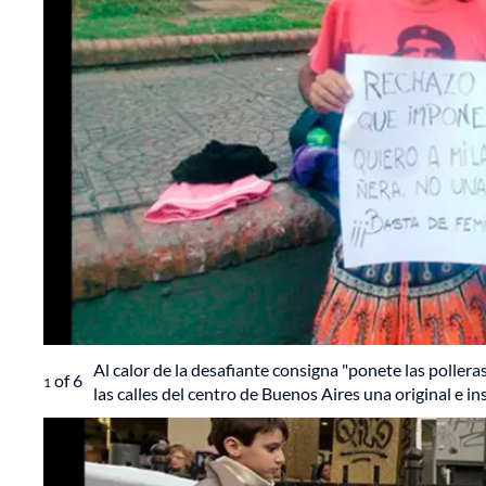
Al calor de la desafiante consigna "ponete las pollera
of
6
1
las calles del centro de Buenos Aires una original e in