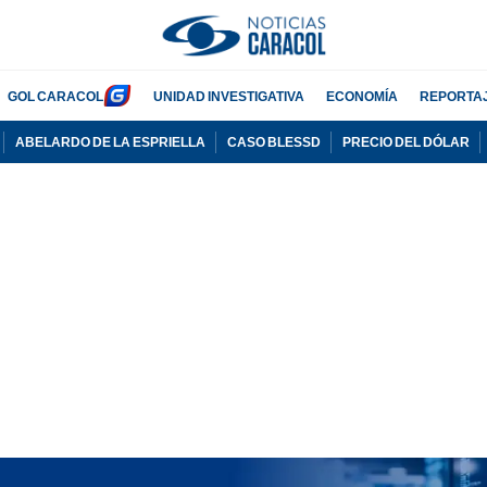
GOL CARACOL
UNIDAD INVESTIGATIVA
ECONOMÍA
REPORTA
ABELARDO DE LA ESPRIELLA
CASO BLESSD
PRECIO DEL DÓLAR
PUBLICIDAD