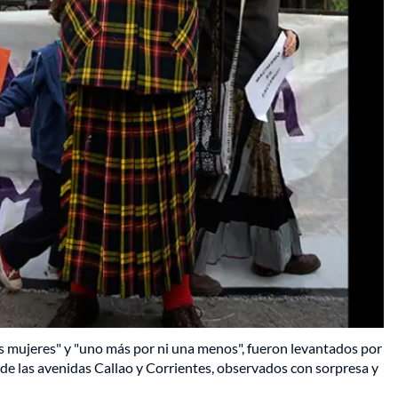
 las mujeres" y "uno más por ni una menos", fueron levantados por
 de las avenidas Callao y Corrientes, observados con sorpresa y