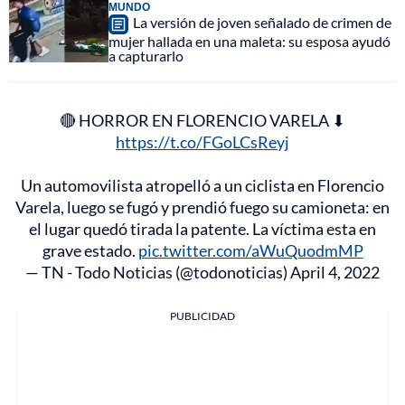
MUNDO
La versión de joven señalado de crimen de
mujer hallada en una maleta: su esposa ayudó
a capturarlo
🔴 HORROR EN FLORENCIO VARELA ⬇
https://t.co/FGoLCsReyj
Un automovilista atropelló a un ciclista en Florencio
Varela, luego se fugó y prendió fuego su camioneta: en
el lugar quedó tirada la patente. La víctima esta en
grave estado.
pic.twitter.com/aWuQuodmMP
— TN - Todo Noticias (@todonoticias)
April 4, 2022
PUBLICIDAD