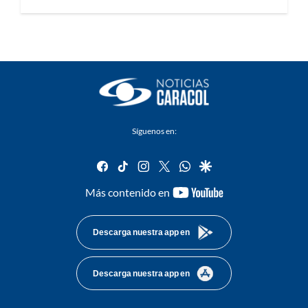
Síguenos en:
facebook
tiktok
instagram
twitter
whatsapp
google
youtube-
Más contenido en
footer
Descarga nuestra app en
Descarga nuestra app en