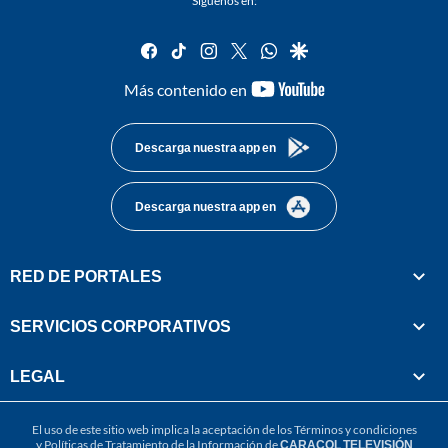
Síguenos en:
facebook
tiktok
instagram
twitter
whatsapp
google
youtube-
Más contenido en
footer
Descarga nuestra app en
Descarga nuestra app en
RED DE PORTALES
SERVICIOS CORPORATIVOS
LEGAL
El uso de este sitio web implica la aceptación de los
Términos y condiciones
y
Políticas de Tratamiento de la Información
de
CARACOL TELEVISIÓN