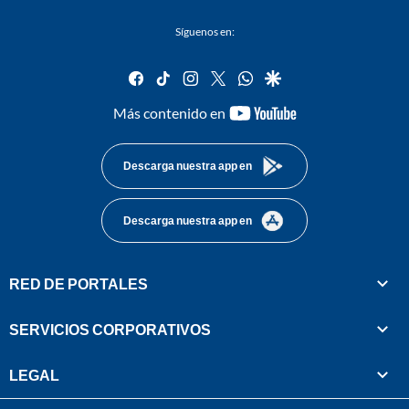
Síguenos en:
facebook
tiktok
instagram
twitter
whatsapp
google
youtube-
Más contenido en
footer
Descarga nuestra app en
Descarga nuestra app en
RED DE PORTALES
SERVICIOS CORPORATIVOS
LEGAL