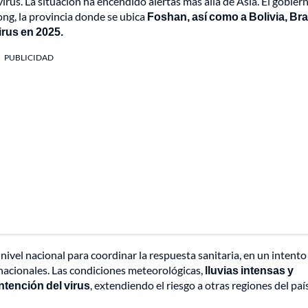
irus. La situación ha encendido alertas más allá de Asia. El gobier
ong, la provincia donde se ubica
Foshan, así como a Bolivia, Bras
irus en 2025.
PUBLICIDAD
vel nacional para coordinar la respuesta sanitaria, en un intento
ernacionales. Las condiciones meteorológicas,
lluvias intensas y
tención del virus
, extendiendo el riesgo a otras regiones del país