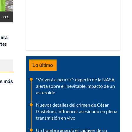
n.
EFE.
pera
rtes
Lo último
"Volverá a ocurrir": experto de la NASA
s más
alerta sobre el inevitable impacto de un
asteroide
Nuevos detalles del crimen de César
Gastélum, influencer asesinado en plena
transmisión en vivo
Un hombre guardó el cadáver de su