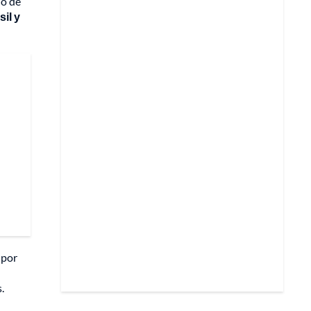
no de
il y
 por
.