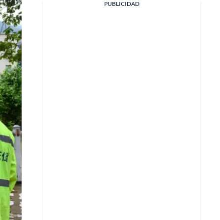
PUBLICIDAD
X
Whatsapp
Copiar enlace
Telegram
LinkedIn