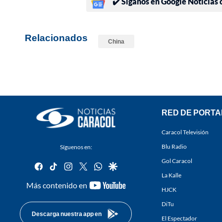
✔️ Síganos en Google Noticias
Relacionados
China
RED DE PORTA
Caracol Televisión
Blu Radio
Síguenos en:
Gol Caracol
facebook
tiktok
instagram
twitter
whatsapp
google
La Kalle
youtube-
Más contenido en
HJCK
footer
DiTu
Descarga nuestra app en
El Espectador