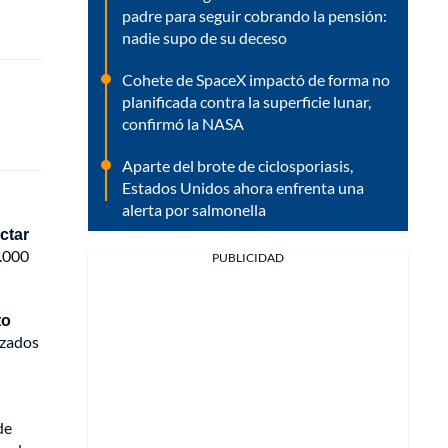
padre para seguir cobrando la pensión:
nadie supo de su deceso
Cohete de SpaceX impactó de forma no
planificada contra la superficie lunar,
confirmó la NASA
Aparte del brote de ciclosporiasis,
Estados Unidos ahora enfrenta una
alerta por salmonella
ctar
0.000
PUBLICIDAD
to
izados
de