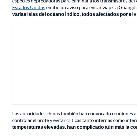
especies depredadoras para eliminar a los transmisores del v
Estados Unidos
emitió un aviso para evitar viajes a Guangd
varias islas del océano Índico, todos afectados por el v
Las autoridades chinas también han convocado reuniones a ni
controlar el brote y evitar críticas tanto internas como int
temperaturas elevadas, han complicado aún más la con