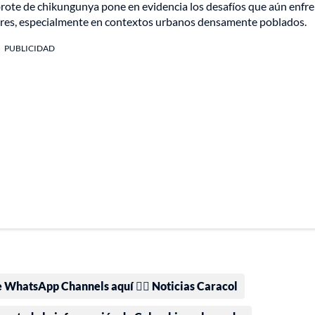
 brote de chikungunya pone en evidencia los desafíos que aún enfr
ores, especialmente en contextos urbanos densamente poblados.
PUBLICIDAD
e WhatsApp Channels aquí 👉🏻 Noticias Caracol