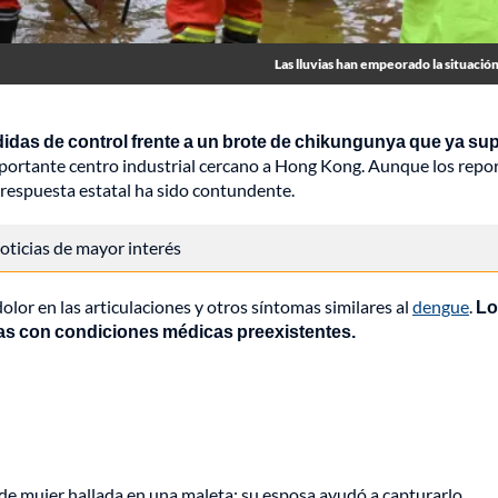
Las lluvias han empeorado la situació
idas de control frente a un brote de chikungunya que ya su
mportante centro industrial cercano a Hong Kong. Aunque los repo
a respuesta estatal ha sido contundente.
 noticias de mayor interés
lor en las articulaciones y otros síntomas similares al
dengue
.
Lo
as con condiciones médicas preexistentes.
de mujer hallada en una maleta: su esposa ayudó a capturarlo