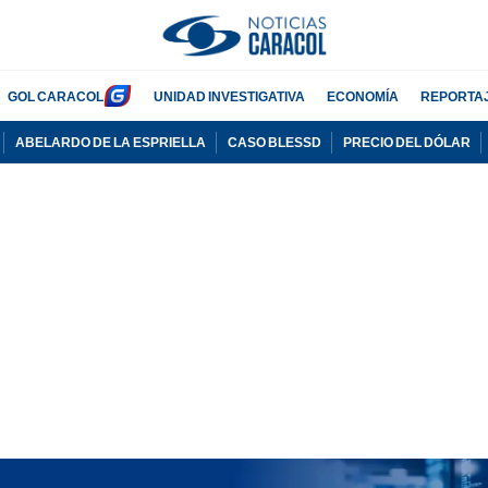
GOL CARACOL
UNIDAD INVESTIGATIVA
ECONOMÍA
REPORTA
ABELARDO DE LA ESPRIELLA
CASO BLESSD
PRECIO DEL DÓLAR
PUBLICIDAD