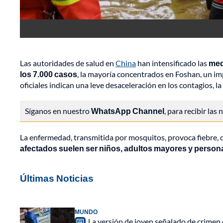
Las autoridades de salud en
China
han intensificado las
med
los 7.000 casos
, la mayoría concentrados en Foshan, un i
oficiales indican una leve desaceleración en los contagios, l
Síganos en nuestro
WhatsApp Channel
, para recibir las
La enfermedad, transmitida por mosquitos, provoca fiebre, do
afectados suelen ser niños, adultos mayores y person
Últimas Noticias
MUNDO
La versión de joven señalado de crimen 