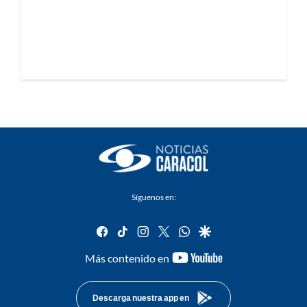
Síguenos en:
facebook
tiktok
instagram
twitter
whatsapp
google
youtube-
Más contenido en
footer
Descarga nuestra app en