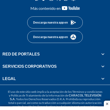
youtube-
Más contenido en
footer
Descarga nuestra app en
Descarga nuestra app en
RED DE PORTALES
SERVICIOS CORPORATIVOS
LEGAL
El uso de este sitio web implica la aceptación de los
Términos y condiciones
y
Políticas de Tratamiento de la Información
de
CARACOL TELEVISIÓN
S.A.
Todos los Derechos Reservados D.R.A. Prohibida su reproducción
total o parcial, así como su traducción a cualquier idioma sin autorización
cl
escrita de su titular. Reproduction in whole or in part, or translation