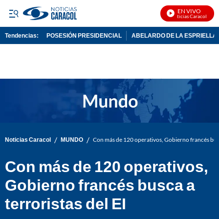
EN VIVO
Noticias Caracol En Vi
Tendencias:
POSESIÓN PRESIDENCIAL
ABELARDO DE LA ESPRIELLA
PUBLICIDAD
/
/
Noticias Caracol
MUNDO
Con más de 120 operativos, Gobierno francés busca
Con más de 120 operativos,
Gobierno francés busca a
terroristas del EI