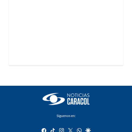
Síguenos en:
facebook
tiktok
instagram
twitter
whatsapp
google