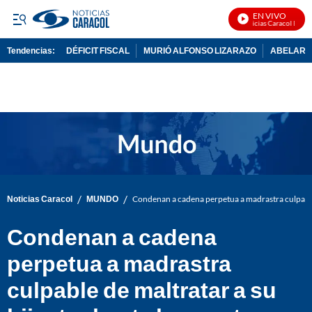
EN VIVO
Noticias Caracol En Viv
Tendencias:
DÉFICIT FISCAL
MURIÓ ALFONSO LIZARAZO
ABELARDO
PUBLICIDAD
/
/
Noticias Caracol
MUNDO
Condenan a cadena perpetua a madrastra culpable 
Condenan a cadena
perpetua a madrastra
culpable de maltratar a su