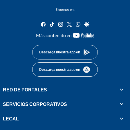
Síguenos en:
facebook
tiktok
instagram
twitter
whatsapp
google
youtube-
Más contenido en
footer
Descarga nuestra app en
Descarga nuestra app en
RED DE PORTALES
SERVICIOS CORPORATIVOS
LEGAL