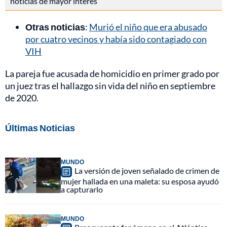
noticias de mayor interés
Otras noticias
:
Murió el niño que era abusado
por cuatro vecinos y había sido contagiado con
VIH
La pareja fue acusada de homicidio en primer grado por
un juez tras el hallazgo sin vida del niño en septiembre
de 2020.
Últimas Noticias
MUNDO
La versión de joven señalado de crimen de
mujer hallada en una maleta: su esposa ayudó
a capturarlo
MUNDO