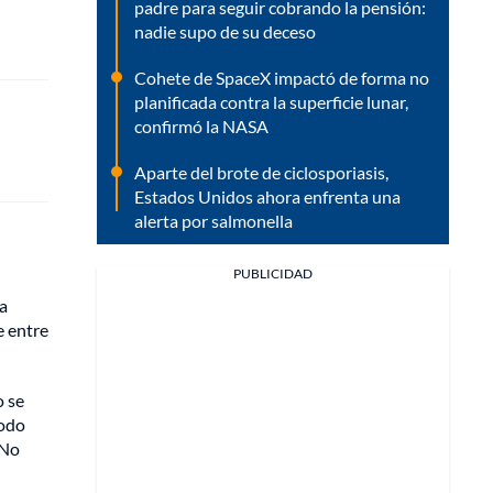
padre para seguir cobrando la pensión:
nadie supo de su deceso
Cohete de SpaceX impactó de forma no
planificada contra la superficie lunar,
confirmó la NASA
Aparte del brote de ciclosporiasis,
Estados Unidos ahora enfrenta una
alerta por salmonella
PUBLICIDAD
na
e entre
o se
todo
 No