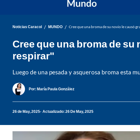
/
/
Noticias Caracol
MUNDO
Cree que una broma de su novio le causó gra
Cree que una broma de su n
respirar"
Luego de una pesada y asquerosa broma esta muje
Por:
María Paula González
26 de May, 2025
Actualizado: 26 De May, 2025