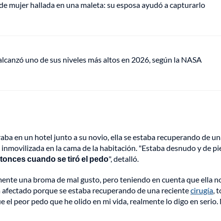
de mujer hallada en una maleta: su esposa ayudó a capturarlo
lcanzó uno de sus niveles más altos en 2026, según la NASA
traba en un hotel junto a su novio, ella se estaba recuperando de u
 inmovilizada en la cama de la habitación. "Estaba desnudo y de pi
ntonces cuando se tiró el pedo
", detalló.
mente una broma de mal gusto, pero teniendo en cuenta que ella n
a afectado porque se estaba recuperando de una reciente
cirugía
, 
 el peor pedo que he olido en mi vida, realmente lo digo en serio.