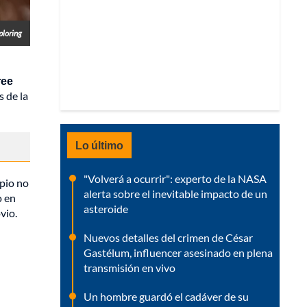
ploring
ree
s de la
Lo último
"Volverá a ocurrir": experto de la NASA
ipio no
alerta sobre el inevitable impacto de un
 en
asteroide
vio.
Nuevos detalles del crimen de César
Gastélum, influencer asesinado en plena
transmisión en vivo
Un hombre guardó el cadáver de su