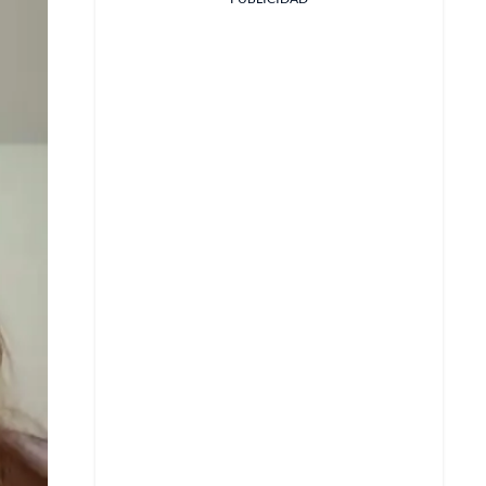
Facebook
X
Whatsapp
Copiar enlace
Telegram
LinkedIn