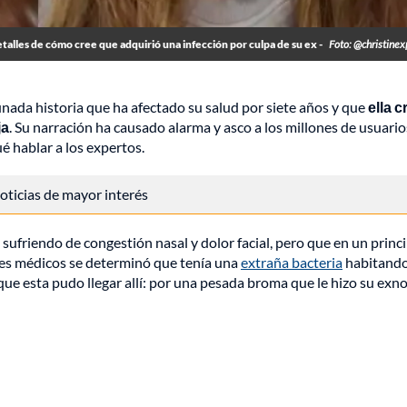
etalles de cómo cree que adquirió una infección por culpa de su ex -
Foto: @christinex
nada historia que ha afectado su salud por siete años y que
ella c
ja
. Su narración ha causado alarma y asco a los millones de usuario
é hablar a los expertos.
 noticias de mayor interés
sufriendo de congestión nasal y dolor facial, pero que en un princ
nes médicos se determinó que tenía una
extraña bacteria
habitando
 que esta pudo llegar allí: por una pesada broma que le hizo su exno