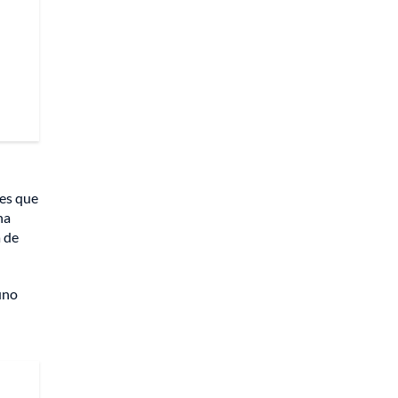
les que
na
a de
uno