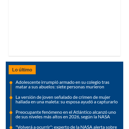
Lo último
Adolescente irrumpió armado en su colegio tras
matar a sus abuelos: siete personas murieron
La versión de joven señalado de crimen de mujer
hallada en una maleta: su esposa ayudó a capturarlo
Preocupante fenómeno en el Atlántico alcanzó uno
de sus niveles más altos en 2026, según la NASA
"Volverá a ocurrir": experto de la NASA alerta sobre