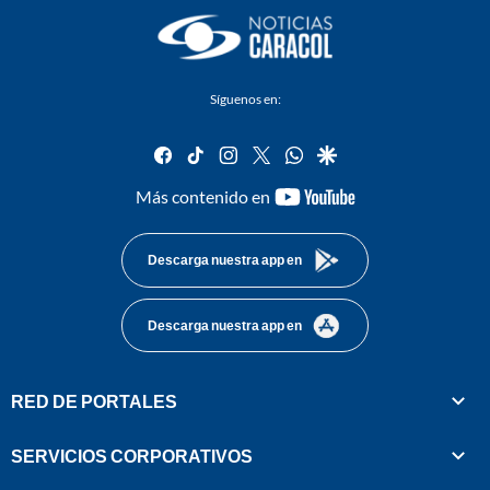
Síguenos en:
facebook
tiktok
instagram
twitter
whatsapp
google
youtube-
Más contenido en
footer
Descarga nuestra app en
Descarga nuestra app en
RED DE PORTALES
SERVICIOS CORPORATIVOS