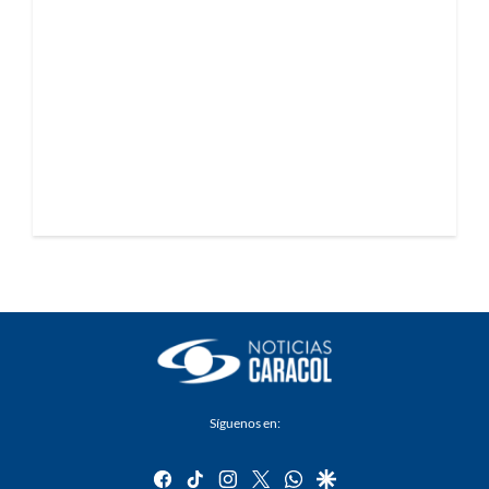
Síguenos en:
facebook
tiktok
instagram
twitter
whatsapp
google