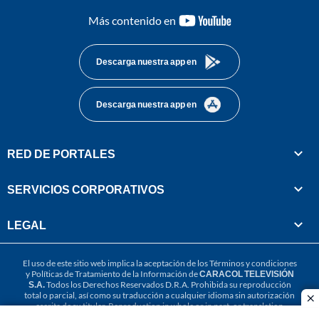
youtube-
Más contenido en
footer
Descarga nuestra app en
Descarga nuestra app en
RED DE PORTALES
SERVICIOS CORPORATIVOS
LEGAL
El uso de este sitio web implica la aceptación de los
Términos y condiciones
y
Políticas de Tratamiento de la Información
de
CARACOL TELEVISIÓN
S.A.
Todos los Derechos Reservados D.R.A. Prohibida su reproducción
total o parcial, así como su traducción a cualquier idioma sin autorización
cl
escrita de su titular. Reproduction in whole or in part, or translation
without written permission is prohibited. All rights reserved 2025.