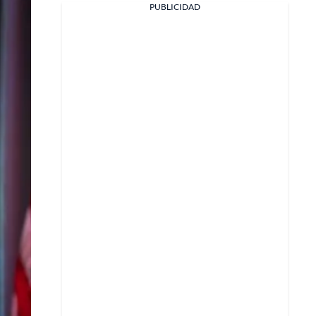
PUBLICIDAD
Facebook
X
Whatsapp
Copiar enlace
Telegram
LinkedIn