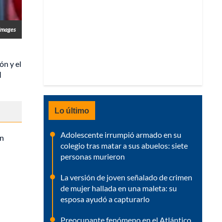
Images
ón y el
l
Lo último
Adolescente irrumpió armado en su
en
colegio tras matar a sus abuelos: siete
personas murieron
La versión de joven señalado de crimen
de mujer hallada en una maleta: su
esposa ayudó a capturarlo
Preocupante fenómeno en el Atlántico