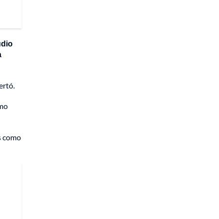
udio
a
ertó.
omo
es como