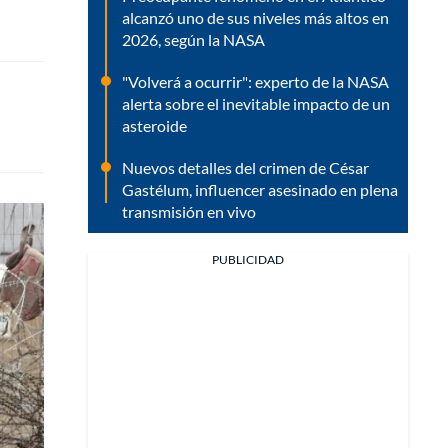
alcanzó uno de sus niveles más altos en
2026, según la NASA
"Volverá a ocurrir": experto de la NASA
alerta sobre el inevitable impacto de un
asteroide
Nuevos detalles del crimen de César
Gastélum, influencer asesinado en plena
transmisión en vivo
PUBLICIDAD