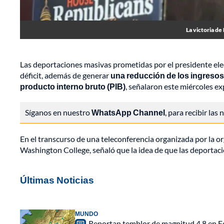
La victoria de
Las deportaciones masivas prometidas por el presidente el
déficit, además de generar
una reducción de los ingresos y
producto interno bruto (PIB)
, señalaron este miércoles e
Síganos en nuestro
WhatsApp Channel
, para recibir las
En el transcurso de una teleconferencia organizada por la o
Washington College, señaló que la idea de que las deportaci
Últimas Noticias
MUNDO
Reportan temblor de magnitud 4,8 en Ec