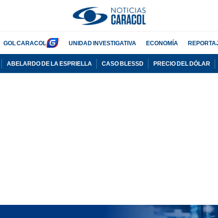
GOL CARACOL
UNIDAD INVESTIGATIVA
ECONOMÍA
REPORTA
ABELARDO DE LA ESPRIELLA
CASO BLESSD
PRECIO DEL DÓLAR
PUBLICIDAD