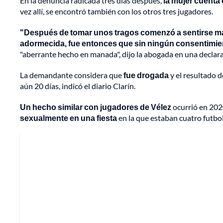
En la denuncia radicada tres días después,
la mujer cuenta 
vez allí, se encontró también con los otros tres jugadores.
"Después de tomar unos tragos comenzó a sentirse ma
adormecida, fue entonces que sin ningún consentimie
"aberrante hecho en manada", dijo la abogada en una declar
La demandante considera que
fue drogada
y el resultado 
aún 20 días, indicó el diario Clarín.
Un hecho similar con jugadores de Vélez
ocurrió en 20
sexualmente en una fiesta
en la que estaban cuatro futbol