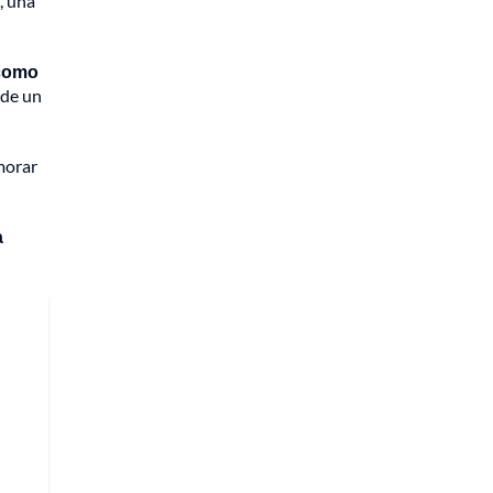
, una
 como
 de un
morar
a