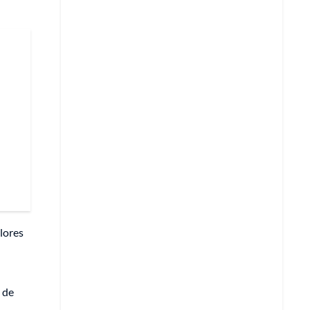
lores
 de