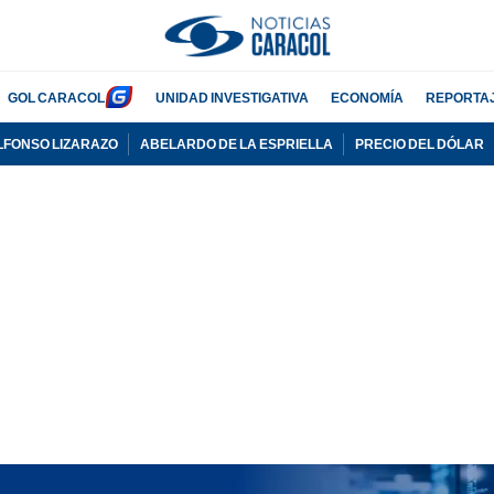
GOL CARACOL
UNIDAD INVESTIGATIVA
ECONOMÍA
REPORTA
LFONSO LIZARAZO
ABELARDO DE LA ESPRIELLA
PRECIO DEL DÓLAR
PUBLICIDAD