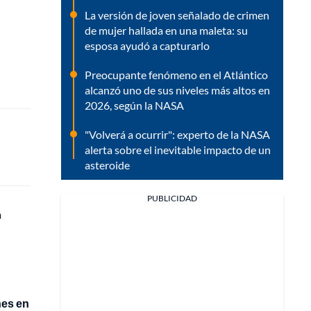
La versión de joven señalado de crimen
de mujer hallada en una maleta: su
esposa ayudó a capturarlo
Preocupante fenómeno en el Atlántico
alcanzó uno de sus niveles más altos en
2026, según la NASA
"Volverá a ocurrir": experto de la NASA
alerta sobre el inevitable impacto de un
asteroide
PUBLICIDAD
a
nes en