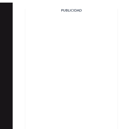
Facebook
PUBLICIDAD
X
Whatsapp
Copiar enlace
Telegram
LinkedIn