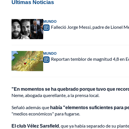
Últimas Noticias
MUNDO
Falleció Jorge Messi, padre de Lionel 
MUNDO
Reportan temblor de magnitud 4,8 en Ec
"En momentos se ha quebrado porque tuvo que recorda
Neme, abogada querellante, a la prensa local.
Señaló además que
había "elementos suficientes para ped
"medios económicos" para fugarse.
El club Vélez Sarsfield
, que ya había separado de su plante