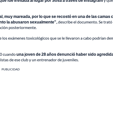
que fue invitada al lugar por Sosa a través de Instagram
y que
l, muy mareada, por lo que se recostó en una de las camas
nto la abusaron sexualmente",
describe el documento. Se trató
ación posteriormente.
de los exámenes toxicológicos que se le llevaron a cabo podrían de
20 cuando
una joven de 28 años denunció haber sido agredid
istas de ese club y un entrenador de juveniles.
PUBLICIDAD