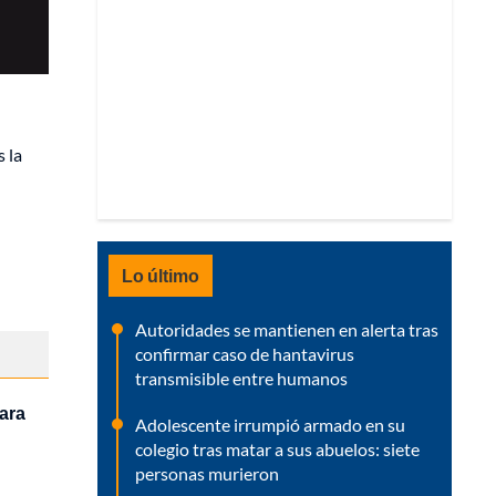
l
s la
Lo último
Autoridades se mantienen en alerta tras
confirmar caso de hantavirus
transmisible entre humanos
ara
Adolescente irrumpió armado en su
colegio tras matar a sus abuelos: siete
personas murieron