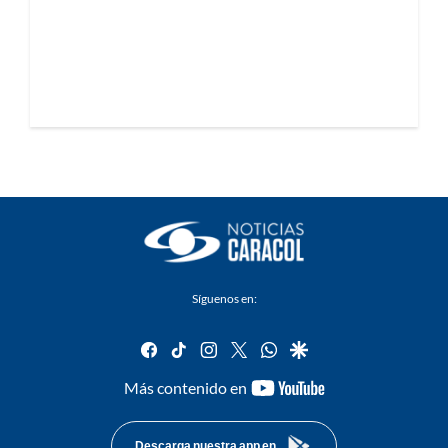
Síguenos en:
facebook
tiktok
instagram
twitter
whatsapp
google
youtube-
Más contenido en
footer
Descarga nuestra app en