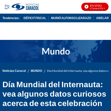
EN VIVO
Noticias Caracol En Vivo
Tendencias:
DÉFICIT FISCAL
MURIÓ ALFONSO LIZARAZO
ABELARDO
PUBLICIDAD
/
/
Noticias Caracol
MUNDO
Día Mundial del Internauta: vea algunos datos cur
Día Mundial del Internauta:
vea algunos datos curiosos
acerca de esta celebración