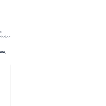
os
idad de
ana,