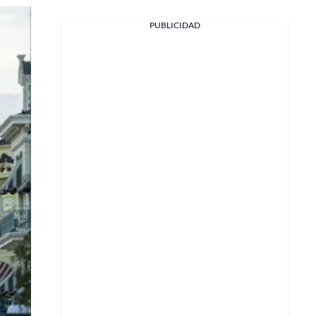
Facebook
PUBLICIDAD
X
Whatsapp
Copiar enlace
Telegram
LinkedIn