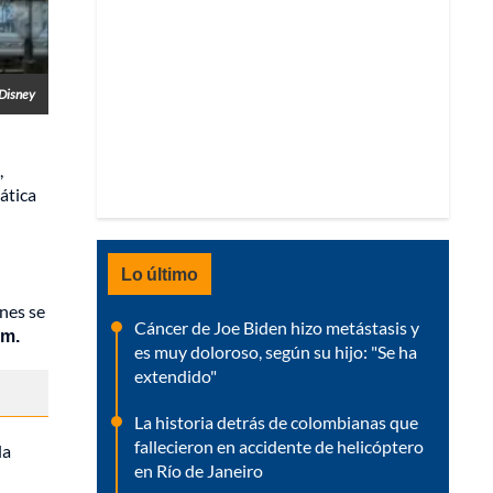
Disney
,
ática
Lo último
nes se
Cáncer de Joe Biden hizo metástasis y
om.
es muy doloroso, según su hijo: "Se ha
extendido"
La historia detrás de colombianas que
fallecieron en accidente de helicóptero
la
en Río de Janeiro