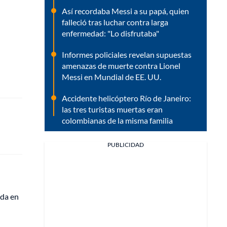
Así recordaba Messi a su papá, quien
falleció tras luchar contra larga
enfermedad: "Lo disfrutaba"
Informes policiales revelan supuestas
amenazas de muerte contra Lionel
Messi en Mundial de EE. UU.
Accidente helicóptero Río de Janeiro:
las tres turistas muertas eran
colombianas de la misma familia
PUBLICIDAD
ada en