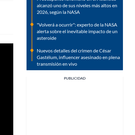
alcanzó uno de sus niveles más altos en
2026, según la NASA
"Volverá a ocurrir": experto de la NASA
alerta sobre el inevitable impacto de un
asteroide
Nuevos detalles del crimen de César
Gastélum, influencer asesinado en plena
transmisión en vivo
PUBLICIDAD