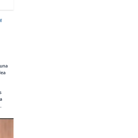
w
 una
lea
s
va
.