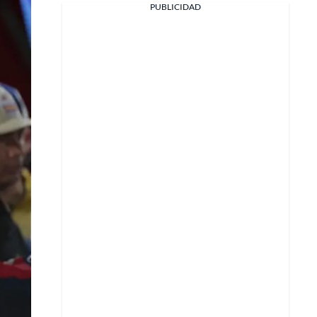
PUBLICIDAD
Facebook
X
Whatsapp
Copiar enlace
Telegram
LinkedIn