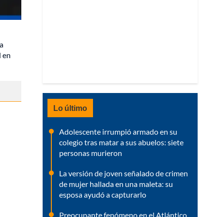
a
l en
Lo último
Adolescente irrumpió armado en su
colegio tras matar a sus abuelos: siete
personas murieron
La versión de joven señalado de crimen
de mujer hallada en una maleta: su
esposa ayudó a capturarlo
Preocupante fenómeno en el Atlántico