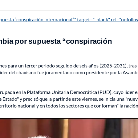
uesta “conspiración internacional”" target="_blank" rel="nofollo
mbia por supuesta “conspiración
nes para un tercer periodo seguido de seis años (2025-2031), tras
l líder del chavismo fue juramentado como presidente por la Asamb
grupada en la Plataforma Unitaria Democrática (PUD), cuyo líder e
ado" y precisó que, a partir de este viernes, se inicia una "nue
erritorio nacional y en todos los sectores que conforman" la nación