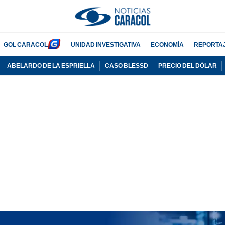
GOL CARACOL
UNIDAD INVESTIGATIVA
ECONOMÍA
REPORTA
ABELARDO DE LA ESPRIELLA
CASO BLESSD
PRECIO DEL DÓLAR
PUBLICIDAD