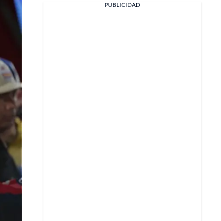
PUBLICIDAD
Facebook
X
Whatsapp
Copiar enlace
Telegram
LinkedIn