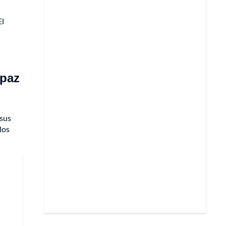
El
 paz
 sus
los