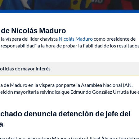
a de Nicolás Maduro
a víspera del líder chavista
Nicolás Maduro
como presidente de
esponsabilidad" a la hora de probar la fiabilidad de los resultados
 noticias de mayor interés
dura de Maduro en la víspera por parte la Asamblea Nacional (AN,
posición mayoritaria reivindica que Edmundo González Urrutia fue 
achado denuncia detención de jefe del
a
 en el estado venezolano Miranda (centro), Noel Álvarez, fue dete