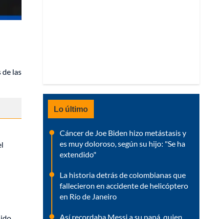
 de las
Lo último
Cáncer de Joe Biden hizo metástasis y
es muy doloroso, según su hijo: "Se ha
el
extendido"
La historia detrás de colombianas que
fallecieron en accidente de helicóptero
en Río de Janeiro
Así recordaba Messi a su papá, quien
nido