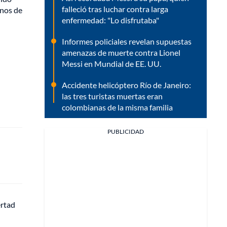
falleció tras luchar contra larga
anos de
enfermedad: "Lo disfrutaba"
Informes policiales revelan supuestas
amenazas de muerte contra Lionel
Messi en Mundial de EE. UU.
Accidente helicóptero Río de Janeiro:
las tres turistas muertas eran
colombianas de la misma familia
PUBLICIDAD
ertad