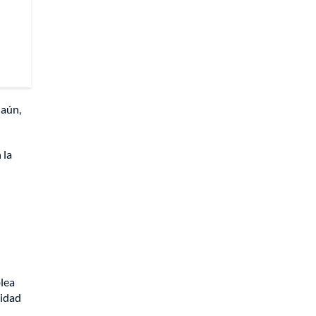
 aún,
 la
lea
nidad