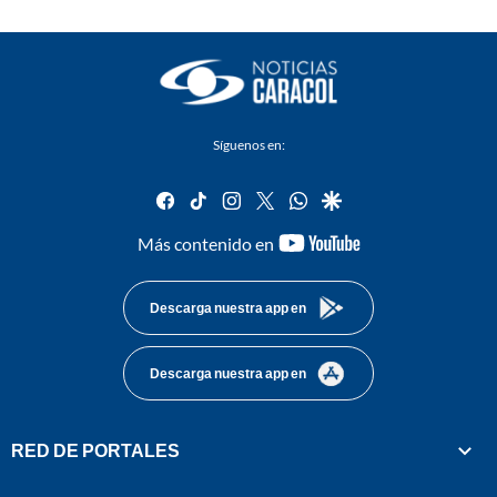
Síguenos en:
facebook
tiktok
instagram
twitter
whatsapp
google
youtube-
Más contenido en
footer
Descarga nuestra app en
Descarga nuestra app en
RED DE PORTALES