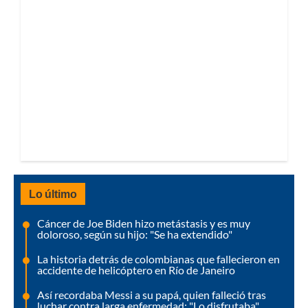
Lo último
Cáncer de Joe Biden hizo metástasis y es muy
doloroso, según su hijo: "Se ha extendido"
La historia detrás de colombianas que fallecieron en
accidente de helicóptero en Río de Janeiro
Así recordaba Messi a su papá, quien falleció tras
luchar contra larga enfermedad: "Lo disfrutaba"