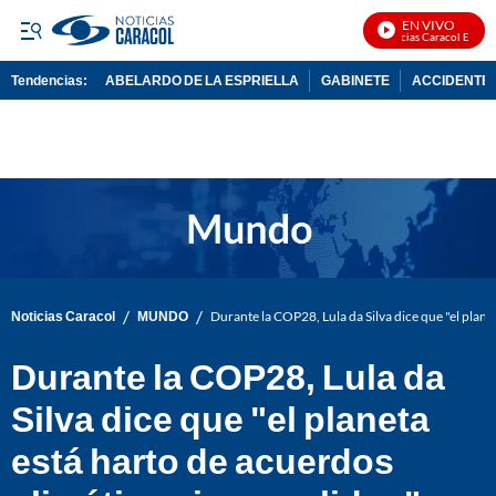
EN VIVO
Noticias Caracol En Vivo
Tendencias:
ABELARDO DE LA ESPRIELLA
GABINETE
ACCIDENTE 
PUBLICIDAD
/
/
Noticias Caracol
MUNDO
Durante la COP28, Lula da Silva dice que "el plan
Durante la COP28, Lula da
Silva dice que "el planeta
está harto de acuerdos