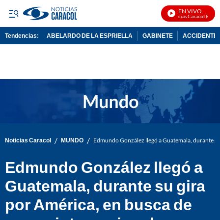
EN VIVO
Noticias Caracol En Vivo
Tendencias:
ABELARDO DE LA ESPRIELLA
GABINETE
ACCIDENTE 
PUBLICIDAD
/
/
Noticias Caracol
MUNDO
Edmundo González llegó a Guatemala, durante su 
Edmundo González llegó a
Guatemala, durante su gira
por América, en busca de