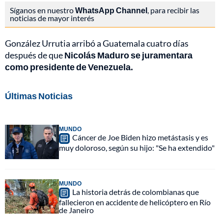
Síganos en nuestro
WhatsApp Channel
, para recibir las
noticias de mayor interés
González Urrutia arribó a Guatemala cuatro días
después de que
Nicolás Maduro se juramentara
como presidente de Venezuela.
Últimas Noticias
MUNDO
Cáncer de Joe Biden hizo metástasis y es
muy doloroso, según su hijo: "Se ha extendido"
MUNDO
La historia detrás de colombianas que
fallecieron en accidente de helicóptero en Río
de Janeiro