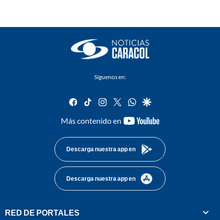
Síguenos en:
facebook
tiktok
instagram
twitter
whatsapp
google
youtube-
Más contenido en
footer
Descarga nuestra app en
Descarga nuestra app en
RED DE PORTALES