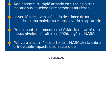
Adolescente irrumpió armado en su colegio tras
matar a sus abuelos: siete personas murieron
La versión de joven señalado de crimen de mujer
hallada en una maleta: su esposa ayudó a capturarlo
Preocupante fenómeno en el Atlántico alcanzó uno
de sus niveles más altos en 2026, según la NASA
"Volverá a ocurrir": experto de la NASA alerta sobre
el inevitable impacto de un asteroide
PUBLICIDAD