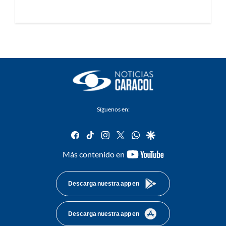
Síguenos en:
facebook
tiktok
instagram
twitter
whatsapp
google
youtube-
Más contenido en
footer
Descarga nuestra app en
Descarga nuestra app en