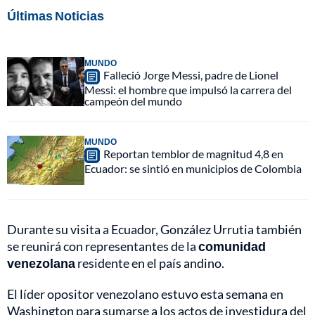
Últimas Noticias
MUNDO
Falleció Jorge Messi, padre de Lionel
Messi: el hombre que impulsó la carrera del
campeón del mundo
MUNDO
Reportan temblor de magnitud 4,8 en
Ecuador: se sintió en municipios de Colombia
Durante su visita a Ecuador, González Urrutia también
se reunirá con representantes de la
comunidad
venezolana
residente en el país andino.
El líder opositor venezolano estuvo esta semana en
Washington para sumarse a los actos de investidura del