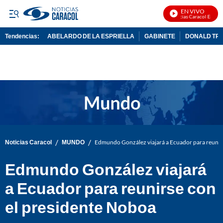
EN VIVO
Noticias Caracol En Vivo
Tendencias:
ABELARDO DE LA ESPRIELLA
GABINETE
DONALD TR
PUBLICIDAD
/
/
Noticias Caracol
MUNDO
Edmundo González viajará a Ecuador para reunir
Edmundo González viajará
a Ecuador para reunirse con
el presidente Noboa