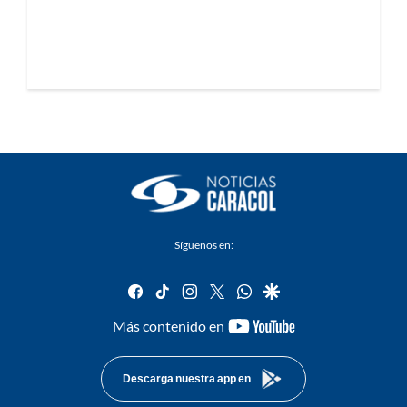
Síguenos en:
facebook
tiktok
instagram
twitter
whatsapp
google
youtube-
Más contenido en
footer
Descarga nuestra app en