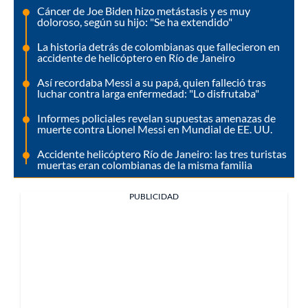
Cáncer de Joe Biden hizo metástasis y es muy
doloroso, según su hijo: "Se ha extendido"
La historia detrás de colombianas que fallecieron en
accidente de helicóptero en Río de Janeiro
Así recordaba Messi a su papá, quien falleció tras
luchar contra larga enfermedad: "Lo disfrutaba"
Informes policiales revelan supuestas amenazas de
muerte contra Lionel Messi en Mundial de EE. UU.
Accidente helicóptero Río de Janeiro: las tres turistas
muertas eran colombianas de la misma familia
PUBLICIDAD