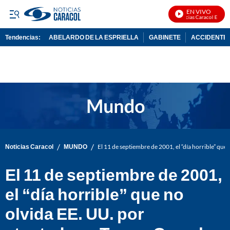
EN VIVO
Noticias Caracol En Vivo
Tendencias:
ABELARDO DE LA ESPRIELLA
GABINETE
ACCIDENTE 
PUBLICIDAD
/
/
Noticias Caracol
MUNDO
El 11 de septiembre de 2001, el “día horrible” que
El 11 de septiembre de 2001,
el “día horrible” que no
olvida EE. UU. por