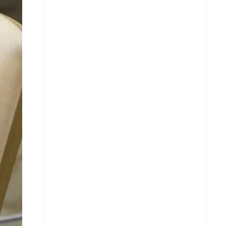
X
Whatsapp
Copiar enlace
Telegram
LinkedIn