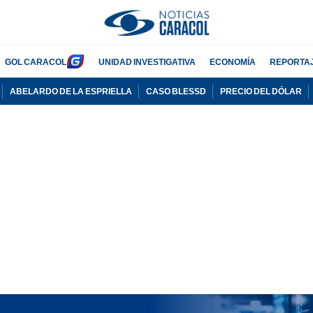
GOL CARACOL
UNIDAD INVESTIGATIVA
ECONOMÍA
REPORTA
ABELARDO DE LA ESPRIELLA
CASO BLESSD
PRECIO DEL DÓLAR
PUBLICIDAD