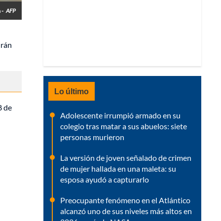
 -
AFP
drán
Lo último
8 de
Adolescente irrumpió armado en su
colegio tras matar a sus abuelos: siete
personas murieron
La versión de joven señalado de crimen
de mujer hallada en una maleta: su
esposa ayudó a capturarlo
Preocupante fenómeno en el Atlántico
alcanzó uno de sus niveles más altos en