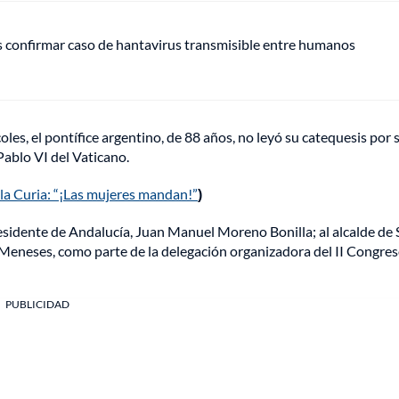
s confirmar caso de hantavirus transmisible entre humanos
oles, el pontífice argentino, de 88 años, no leyó su catequesis por s
 Pablo VI del Vaticano.
la Curia: “¡Las mujeres mandan!”
)
esidente de Andalucía, Juan Manuel Moreno Bonilla; al alcalde de S
iz Meneses, como parte de la delegación organizadora del II Congre
PUBLICIDAD