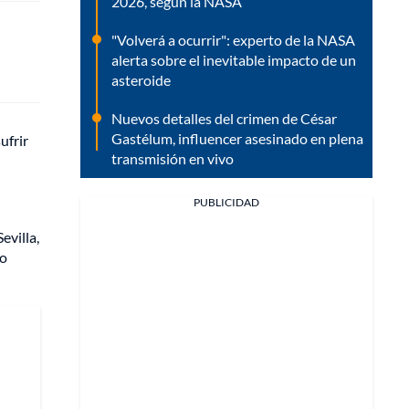
2026, según la NASA
"Volverá a ocurrir": experto de la NASA
alerta sobre el inevitable impacto de un
asteroide
Nuevos detalles del crimen de César
Gastélum, influencer asesinado en plena
ufrir
transmisión en vivo
PUBLICIDAD
evilla,
so