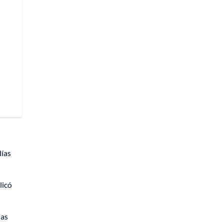
días
licó
das