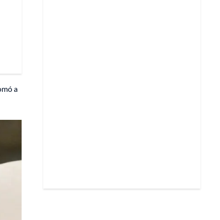
somó a