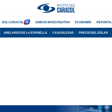
GOL CARACOL
UNIDAD INVESTIGATIVA
ECONOMÍA
REPORTA
ABELARDO DE LA ESPRIELLA
CASO BLESSD
PRECIO DEL DÓLAR
PUBLICIDAD