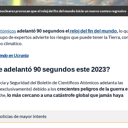
nucleares provocan que el reloj del fin del mundo inicie un nuevo conteo regresivo
 Atómicos
adelantó 90 segundos el
reloj del fin del mundo
,
lo q
upo de expertos advierte los riesgos que puede tener la Tierra, co
o climático.
endo en Ucrania
 se adelantó 90 segundos este 2023?
cia y Seguridad del Boletín de Científicos Atómicos adelanta las
o exclusivamente) debido a los
crecientes peligros de la guerra 
che,
lo más cercano a una catástrofe global que jamás haya
 noticias de mayor interés