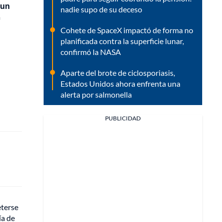
 un
nadie supo de su deceso
a
Cohete de SpaceX impactó de forma no
planificada contra la superficie lunar,
confirmó la NASA
Aparte del brote de ciclosporiasis,
Estados Unidos ahora enfrenta una
alerta por salmonella
PUBLICIDAD
eterse
ía de