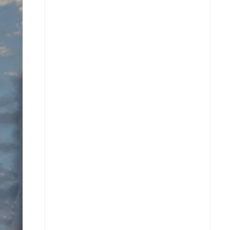
Facebook
X
Whatsapp
Copiar enlace
Telegram
LinkedIn