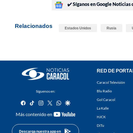
✔️ Síganos en Google Noticias
Relacionados
Estados Unidos
Rusia
RED DE PORTA
Caracol Televisión
Blu Radio
Síguenos en:
Gol Caracol
facebook
tiktok
instagram
twitter
whatsapp
google
La Kalle
youtube-
Más contenido en
HJCK
footer
DiTu
Descarga nuestra app en