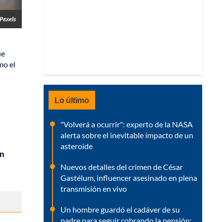
Pexels
ue
mo el
Lo último
"Volverá a ocurrir": experto de la NASA
alerta sobre el inevitable impacto de un
asteroide
en
Nuevos detalles del crimen de César
Gastélum, influencer asesinado en plena
transmisión en vivo
Un hombre guardó el cadáver de su
padre para seguir cobrando la pensión: