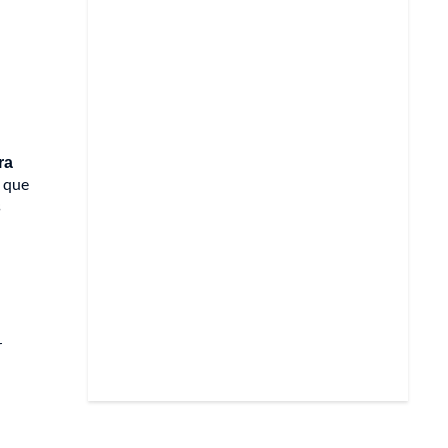
ra
, que
s
r