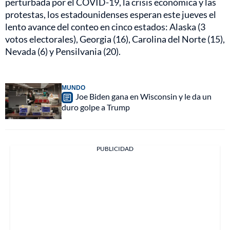
perturbada por el COVID-19, la crisis económica y las
protestas, los estadounidenses esperan este jueves el
lento avance del conteo en cinco estados: Alaska (3
votos electorales), Georgia (16), Carolina del Norte (15),
Nevada (6) y Pensilvania (20).
MUNDO
Joe Biden gana en Wisconsin y le da un
duro golpe a Trump
PUBLICIDAD