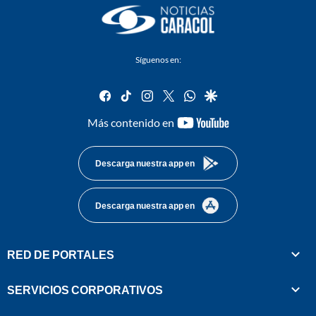
Síguenos en:
facebook
tiktok
instagram
twitter
whatsapp
google
youtube-
Más contenido en
footer
Descarga nuestra app en
Descarga nuestra app en
RED DE PORTALES
SERVICIOS CORPORATIVOS