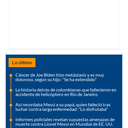
Lo último
Cáncer de Joe Biden hizo metástasis y es muy
doloroso, según su hijo: "Se ha extendido"
La historia detrás de colombianas que fallecieron en
accidente de helicóptero en Río de Janeiro
Así recordaba Messi a su papá, quien falleció tras
luchar contra larga enfermedad: "Lo disfrutaba"
Informes policiales revelan supuestas amenazas de
muerte contra Lionel Messi en Mundial de EE. UU.