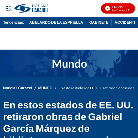
EN VIVO
Noticias Caracol En Vivo
Tendencias:
ABELARDO DE LA ESPRIELLA
GABINETE
ACCIDENTE 
PUBLICIDAD
/
/
Noticias Caracol
MUNDO
En estos estados de EE. UU. retiraron obras de Ga
En estos estados de EE. UU.
retiraron obras de Gabriel
García Márquez de