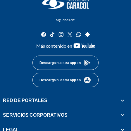
Síguenos en:
facebook
tiktok
instagram
twitter
whatsapp
google
youtube-
Más contenido en
footer
Descarga nuestra app en
Descarga nuestra app en
RED DE PORTALES
SERVICIOS CORPORATIVOS
LEGAL