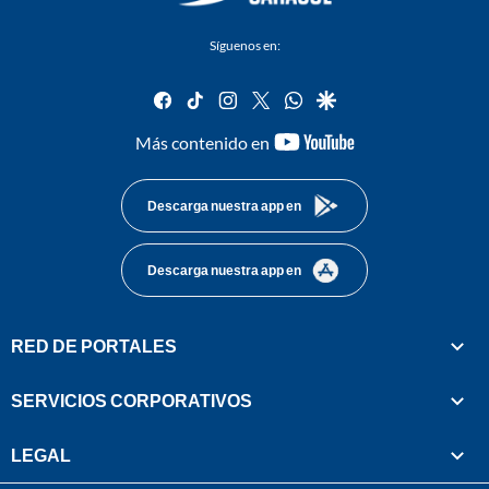
Síguenos en:
facebook
tiktok
instagram
twitter
whatsapp
google
youtube-
Más contenido en
footer
Descarga nuestra app en
Descarga nuestra app en
RED DE PORTALES
SERVICIOS CORPORATIVOS
LEGAL