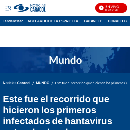
EN VIVO
Noticias Caracol En Vivo
Tendencias:
ABELARDO DE LA ESPRIELLA
GABINETE
DONALD TR
PUBLICIDAD
/
/
Noticias Caracol
MUNDO
Este fue el recorrido que hicieron los primeros i
Este fue el recorrido que
hicieron los primeros
infectados de hantavirus