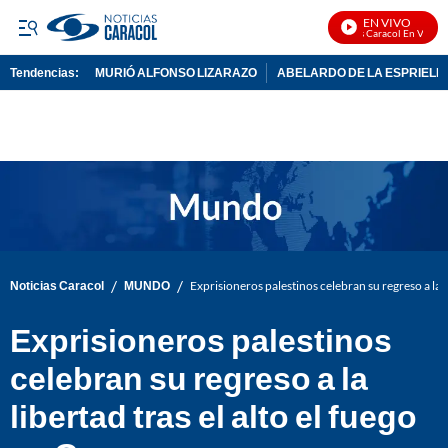
EN VIVO
Noticias Caracol En Vivo
Tendencias:
MURIÓ ALFONSO LIZARAZO
ABELARDO DE LA ESPRIELL
PUBLICIDAD
/
/
Noticias Caracol
MUNDO
Exprisioneros palestinos celebran su regreso a la li
Exprisioneros palestinos
celebran su regreso a la
libertad tras el alto el fuego