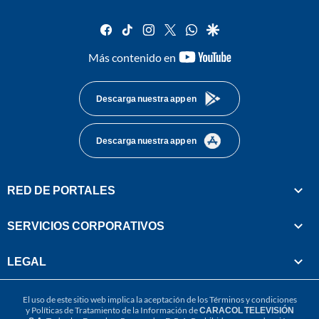
facebook
tiktok
instagram
twitter
whatsapp
google
youtube-
Más contenido en
footer
Descarga nuestra app en
Descarga nuestra app en
RED DE PORTALES
SERVICIOS CORPORATIVOS
LEGAL
El uso de este sitio web implica la aceptación de los
Términos y condiciones
y
Políticas de Tratamiento de la Información
de
CARACOL TELEVISIÓN