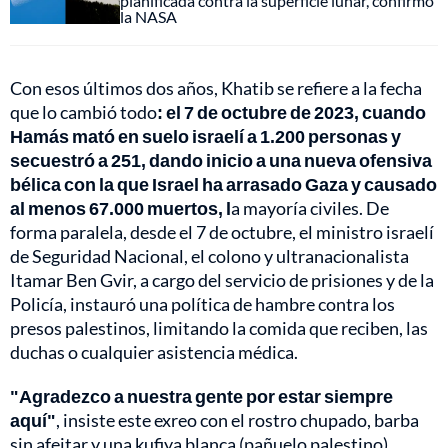
planificada contra la superficie lunar, confirmó
la NASA
Con esos últimos dos años, Khatib se refiere a la fecha
que lo cambió todo
: el 7 de octubre de 2023, cuando
Hamás mató en suelo israelí a 1.200 personas y
secuestró a 251, dando inicio a una nueva ofensiva
bélica con la que Israel ha arrasado Gaza y causado
al menos 67.000 muertos, l
a mayoría civiles. De
forma paralela, desde el 7 de octubre, el ministro israelí
de Seguridad Nacional, el colono y ultranacionalista
Itamar Ben Gvir, a cargo del servicio de prisiones y de la
Policía, instauró una política de hambre contra los
presos palestinos, limitando la comida que reciben, las
duchas o cualquier asistencia médica.
"Agradezco a nuestra gente por estar siempre
aquí"
, insiste este exreo con el rostro chupado, barba
sin afeitar y una kufiya blanca (pañuelo palestino)