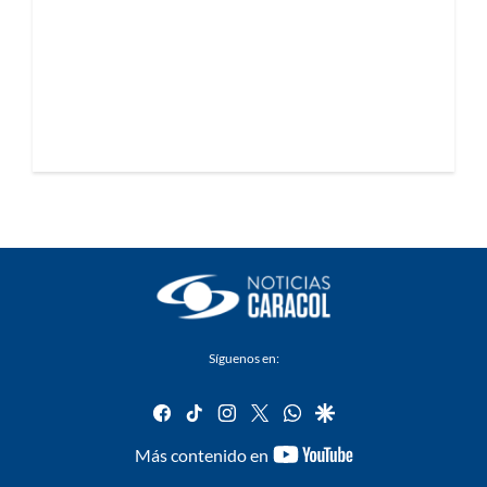
Síguenos en:
facebook
tiktok
instagram
twitter
whatsapp
google
youtube-
Más contenido en
footer