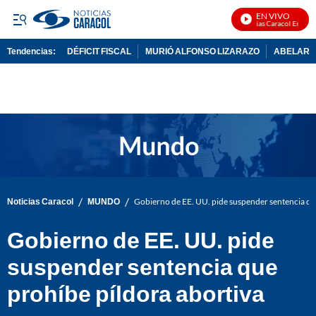
EN VIVO
Noticias Caracol En Vivo
Tendencias:
DÉFICIT FISCAL
MURIÓ ALFONSO LIZARAZO
ABELARDO
PUBLICIDAD
/
/
Noticias Caracol
MUNDO
Gobierno de EE. UU. pide suspender sentencia qu
Gobierno de EE. UU. pide
suspender sentencia que
prohíbe píldora abortiva