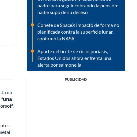
padre para seguir cobrando la pensión:
nadie supo de su deceso
Cohete de SpaceX impactó de forma no
planificada contra la superficie lunar,
confirmó la NASA
Aparte del brote de ciclosporiasis,
Estados Unidos ahora enfrenta una
alerta por salmonella
PUBLICIDAD
sta no
 "
una
orsoff,
antes
metal