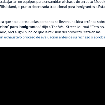
trabajarían en equipos para ensamblar el chasis de un auto Modelo
llis Island, el punto de entrada tradicional para inmigrantes a Est
fica que no quiere que las personas se lleven una idea errónea sobr
mbre' para inmigrantes
", dijo a The Wall Street Journal. "Esto no e
iario, McLaughlin indicó que la revisión del proyecto "está en las
un exhaustivo proceso de evaluación antes de su rechazo o aprob