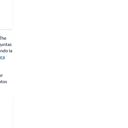
 The
guntas
ando la
ura
or
ntos