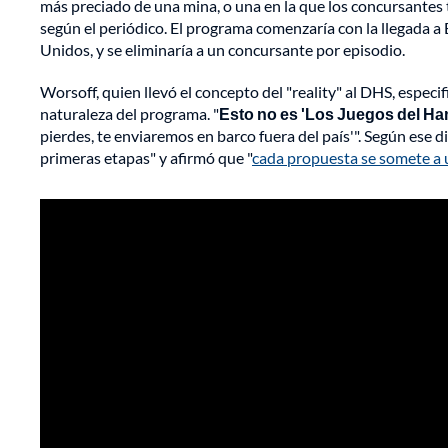
más preciado de una mina, o una en la que los concursantes 
según el periódico. El programa comenzaría con la llegada a E
Unidos, y se eliminaría a un concursante por episodio.
Worsoff, quien llevó el concepto del "reality" al DHS, especi
naturaleza del programa. "
Esto no es 'Los Juegos del Ha
pierdes, te enviaremos en barco fuera del país'". Según ese d
primeras etapas" y afirmó que "
cada propuesta se somete a 