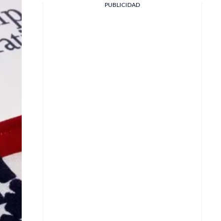
PUBLICIDAD
Facebook
X
Whatsapp
Copiar enlace
Telegram
LinkedIn