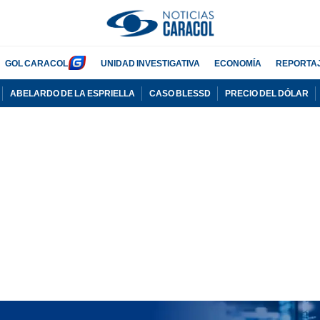
GOL CARACOL
UNIDAD INVESTIGATIVA
ECONOMÍA
REPORTA
ABELARDO DE LA ESPRIELLA
CASO BLESSD
PRECIO DEL DÓLAR
PUBLICIDAD