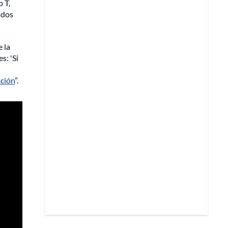
 T,
ados
e la
s: 'Si
ación
”.