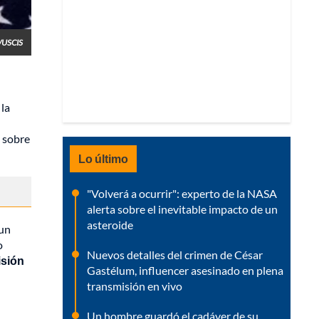
/USCIS
la
ó sobre
Lo último
"Volverá a ocurrir": experto de la NASA
alerta sobre el inevitable impacto de un
asteroide
 un
o
Nuevos detalles del crimen de César
isión
Gastélum, influencer asesinado en plena
transmisión en vivo
Un hombre guardó el cadáver de su