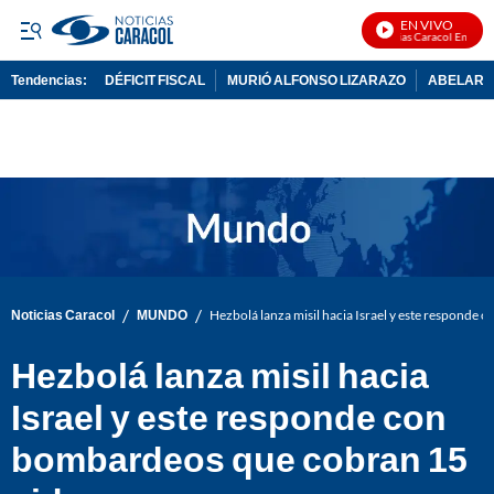
EN VIVO
Noticias Caracol En Vivo
Tendencias:
DÉFICIT FISCAL
MURIÓ ALFONSO LIZARAZO
ABELARDO
PUBLICIDAD
/
/
Noticias Caracol
MUNDO
Hezbolá lanza misil hacia Israel y este responde
Hezbolá lanza misil hacia
Israel y este responde con
bombardeos que cobran 15