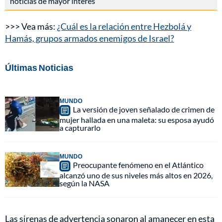
noticias de mayor interés
>>> Vea más:
¿Cuál es la relación entre Hezbolá y
Hamás, grupos armados enemigos de Israel?
Últimas Noticias
MUNDO
La versión de joven señalado de crimen de
mujer hallada en una maleta: su esposa ayudó
a capturarlo
MUNDO
Preocupante fenómeno en el Atlántico
alcanzó uno de sus niveles más altos en 2026,
según la NASA
Las sirenas de advertencia sonaron al amanecer en esta