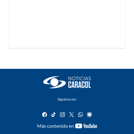
Síguenos en:
facebook
tiktok
instagram
twitter
whatsapp
google
youtube-
Más contenido en
footer