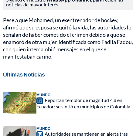
noticias de mayor interés
Pese a que Mohamed, un exentrenador de hockey,
afirmó que su esposa se quitó la vida, las autoridades lo
señalan de haber cometido el crimen debido a que se
enamoró de otra mujer, identificada como Fadila Fadou,
con quien intercambió mensajes en el que se
manifestaban cariño.
Últimas Noticias
MUNDO
Reportan temblor de magnitud 4,8 en
Ecuador: se sintió en municipios de Colombia
MUNDO
Autoridades se mantienen en alerta tras