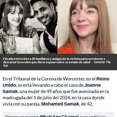
Fiscalía entrevistó a 30 familiares y amigos de la víctima para corroborar o
descartar la versión que dio su esposo sobre su estado de salud -
Cortesía: The
Sun
En el Tribunal de la Corona de Worcester, en el
Reino
Unido
, se está llevando a cabo el caso de
Joanne
Samak
, una mujer de 49 años que fue asesinada en la
madrugada del 1 de julio del 2024, en la casa donde
vivía con su pareja,
Mohamed Samak
, de 42.
Síganos en nuestro
WhatsApp Channel
, para recibir las