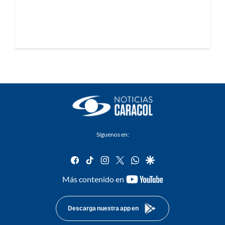
Síguenos en:
facebook
tiktok
instagram
twitter
whatsapp
google
youtube-
Más contenido en
footer
Descarga nuestra app en