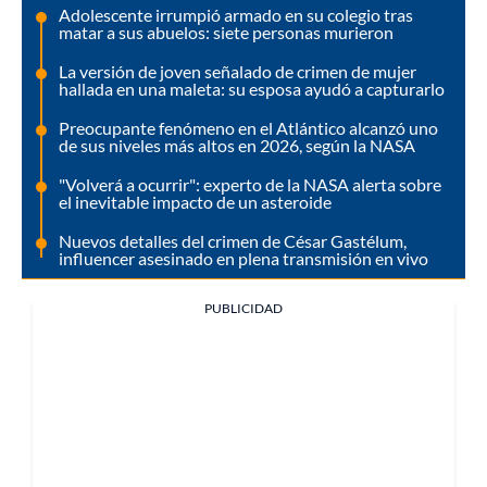
Adolescente irrumpió armado en su colegio tras
matar a sus abuelos: siete personas murieron
La versión de joven señalado de crimen de mujer
hallada en una maleta: su esposa ayudó a capturarlo
Preocupante fenómeno en el Atlántico alcanzó uno
de sus niveles más altos en 2026, según la NASA
"Volverá a ocurrir": experto de la NASA alerta sobre
el inevitable impacto de un asteroide
Nuevos detalles del crimen de César Gastélum,
influencer asesinado en plena transmisión en vivo
PUBLICIDAD