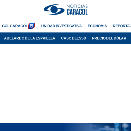
GOL CARACOL
UNIDAD INVESTIGATIVA
ECONOMÍA
REPORTA
ABELARDO DE LA ESPRIELLA
CASO BLESSD
PRECIO DEL DÓLAR
PUBLICIDAD