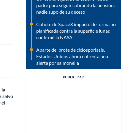
padre para seguir cobrando la pensión:
nadie supo de su deceso
Cohete de SpaceX impactó de forma no
planificada contra la superficie lunar,
confirmó la NASA
Aparte del brote de ciclosporiasis,
Estados Unidos ahora enfrenta una
alerta por salmonella
PUBLICIDAD
 la
a salvo
 el