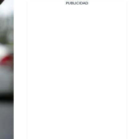
PUBLICIDAD
Facebook
X
Whatsapp
Copiar enlace
Telegram
LinkedIn