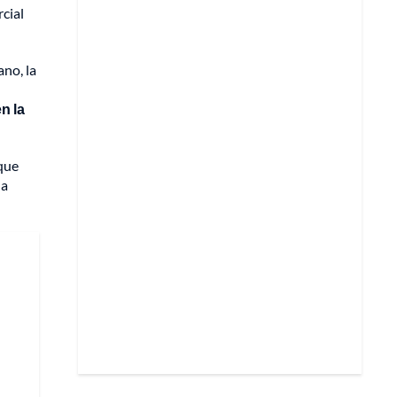
rcial
ano, la
n la
 que
la