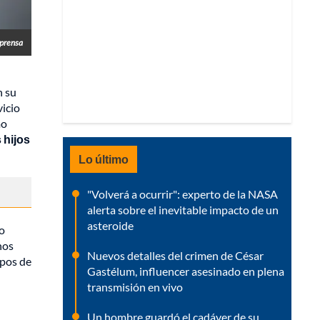
prensa
n su
vicio
mo
 hijos
Lo último
"Volverá a ocurrir": experto de la NASA
alerta sobre el inevitable impacto de un
asteroide
go
nos
Nuevos detalles del crimen de César
ipos de
Gastélum, influencer asesinado en plena
transmisión en vivo
Un hombre guardó el cadáver de su