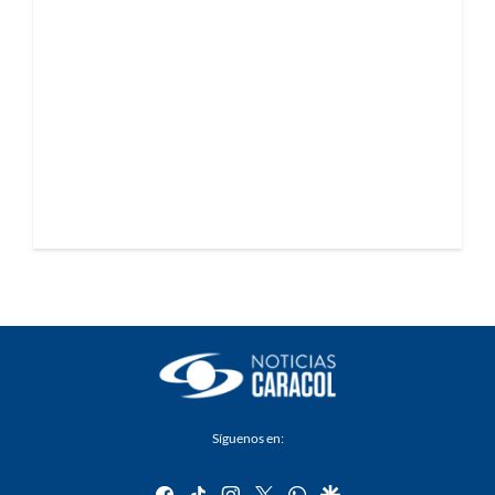
Síguenos en:
facebook
tiktok
instagram
twitter
whatsapp
google