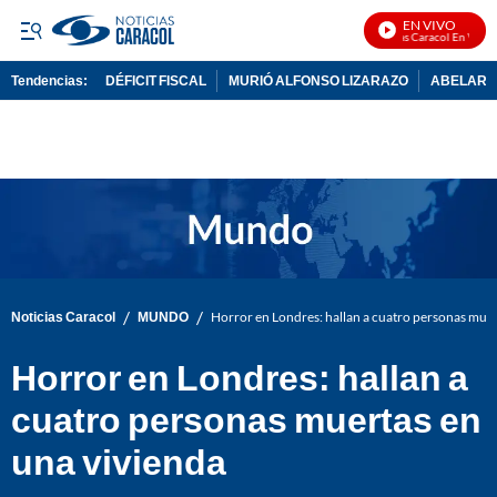
EN VIVO
Noticias Caracol En Vivo
Tendencias:
DÉFICIT FISCAL
MURIÓ ALFONSO LIZARAZO
ABELARDO
PUBLICIDAD
/
/
Noticias Caracol
MUNDO
Horror en Londres: hallan a cuatro personas muer
Horror en Londres: hallan a
cuatro personas muertas en
una vivienda