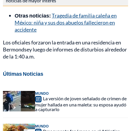
noticias de mayor interés
Otras noticias:
Tragedia de familia caleña en
México: niña y sus dos abuelos fallecieron en
accidente
Los oficiales forzaron la entrada en una residencia en
Bermondsey luego de informes de disturbios alrededor
de la 1:40 a.m.
Últimas Noticias
MUNDO
La versión de joven señalado de crimen de
mujer hallada en una maleta: su esposa ayudó
a capturarlo
MUNDO