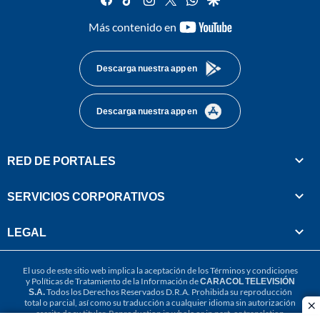
youtube-
Más contenido en
footer
Descarga nuestra app en
Descarga nuestra app en
RED DE PORTALES
SERVICIOS CORPORATIVOS
LEGAL
El uso de este sitio web implica la aceptación de los
Términos y condiciones
y
Políticas de Tratamiento de la Información
de
CARACOL TELEVISIÓN
S.A.
Todos los Derechos Reservados D.R.A. Prohibida su reproducción
total o parcial, así como su traducción a cualquier idioma sin autorización
cl
escrita de su titular. Reproduction in whole or in part, or translation