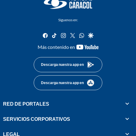
Síguenos en:
facebook
tiktok
instagram
twitter
whatsapp
google
youtube-
Más contenido en
footer
Descarga nuestra app en
Descarga nuestra app en
RED DE PORTALES
SERVICIOS CORPORATIVOS
LEGAL