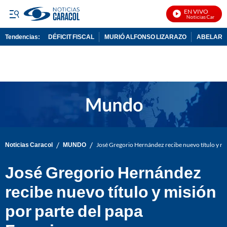
EN VIVO
Noticias Caracol E
Tendencias:
DÉFICIT FISCAL
MURIÓ ALFONSO LIZARAZO
ABELARDO
PUBLICIDAD
/
/
Noticias Caracol
MUNDO
José Gregorio Hernández recibe nuevo título y mi
José Gregorio Hernández
recibe nuevo título y misión
por parte del papa