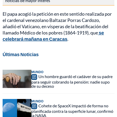
noticias de mayor interés
El papa acogió la petición en este sentido realizada por
el cardenal venezolano Baltazar Porras Cardozo,
añadió el Vaticano, en vísperas de la beatificación del
llamado Médico de los pobres (1864-1919), que
se
celebrará mañana en Caracas
.
Últimas Noticias
MUNDO
Un hombre guardó el cadáver de su padre
para seguir cobrando la pensión: nadie supo
de su deceso
MUNDO
Cohete de SpaceX impactó de forma no
planificada contra la superficie lunar, confirmó
la NASA