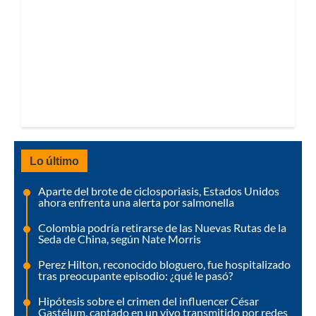
Lo último
Aparte del brote de ciclosporiasis, Estados Unidos
ahora enfrenta una alerta por salmonella
Colombia podría retirarse de las Nuevas Rutas de la
Seda de China, según Nate Morris
Perez Hilton, reconocido bloguero, fue hospitalizado
tras preocupante episodio: ¿qué le pasó?
Hipótesis sobre el crimen del influencer César
Gastélum, captado en un vivo transmitido por redes