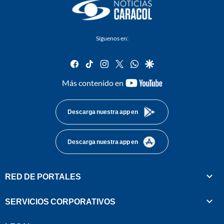
Síguenos en:
facebook
tiktok
instagram
twitter
whatsapp
google
youtube-
Más contenido en
footer
Descarga nuestra app en
Descarga nuestra app en
RED DE PORTALES
SERVICIOS CORPORATIVOS