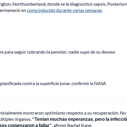
gton, Northumberland, donde se le diagnosticó sepsis. Posterior
 permaneció en
coma inducido durante varias semanas
.
e para seguir cobrando la pensión: nadie supo de su deceso
anificada contra la superficie lunar, confirmó la NASA
 inicialmente mostraron optimismo respecto a su recuperación. No
últiples órganos.
“Tenían muchas esperanzas, pero la infecci
nos comenzaron a fallar”,
afirmó Rachel Kane.