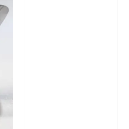
Facebook
X
Whatsapp
Copiar enlace
Telegram
LinkedIn