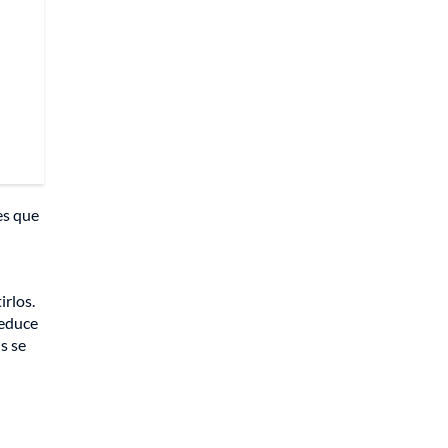
es que
irlos.
educe
s se