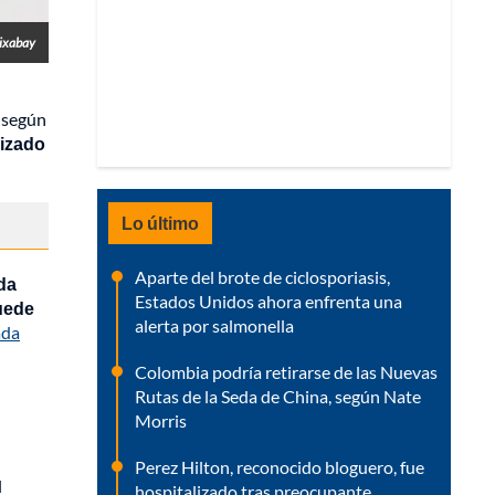
Pixabay
 según
lizado
Lo último
Aparte del brote de ciclosporiasis,
da
Estados Unidos ahora enfrenta una
uede
alerta por salmonella
ada
Colombia podría retirarse de las Nuevas
Rutas de la Seda de China, según Nate
Morris
Perez Hilton, reconocido bloguero, fue
l
hospitalizado tras preocupante