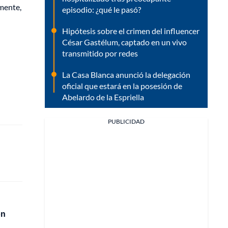
mente,
episodio: ¿qué le pasó?
Hipótesis sobre el crimen del influencer
César Gastélum, captado en un vivo
transmitido por redes
La Casa Blanca anunció la delegación
oficial que estará en la posesión de
Abelardo de la Espriella
PUBLICIDAD
ón