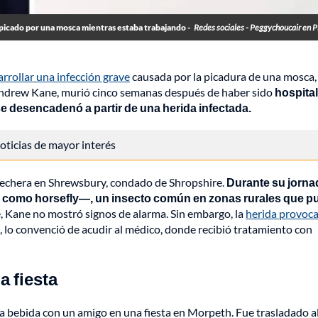
 picado por una mosca mientras estaba trabajando -
Redes sociales - Peggychoucair en 
sarrollar una infección grave
causada por la picadura de una mosca,
o Andrew Kane, murió cinco semanas después de haber sido
hospita
e desencadenó a partir de una herida infectada.
 noticias de mayor interés
 lechera en Shrewsbury, condado de Shropshire.
Durante su jorna
és como horsefly—, un insecto común en zonas rurales que p
, Kane no mostró signos de alarma. Sin embargo, la
herida provoc
lo convenció de acudir al médico, donde recibió tratamiento con
a fiesta
bebida con un amigo en una fiesta en Morpeth. Fue trasladado a