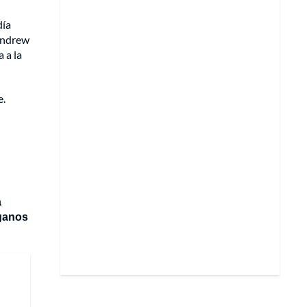
día
 Andrew
 a la
e.
a
rganos