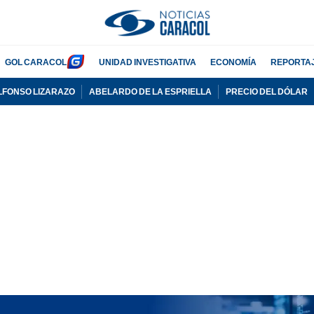
GOL CARACOL
UNIDAD INVESTIGATIVA
ECONOMÍA
REPORTA
LFONSO LIZARAZO
ABELARDO DE LA ESPRIELLA
PRECIO DEL DÓLAR
PUBLICIDAD