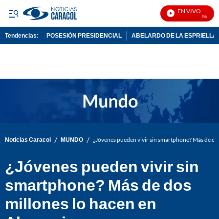
EN VIVO
Noticias
Tendencias:
POSESIÓN PRESIDENCIAL
ABELARDO DE LA ESPRIELLA
PUBLICIDAD
/
/
Noticias Caracol
MUNDO
¿Jóvenes pueden vivir sin smartphone? Más de do
¿Jóvenes pueden vivir sin
smartphone? Más de dos
millones lo hacen en