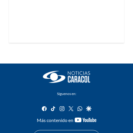
Síguenos en:
facebook
tiktok
instagram
twitter
whatsapp
google
youtube-
Más contenido en
footer