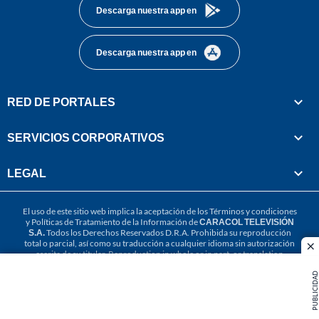
Descarga nuestra app en
Descarga nuestra app en
RED DE PORTALES
SERVICIOS CORPORATIVOS
LEGAL
El uso de este sitio web implica la aceptación de los
Términos y condiciones
y
Políticas de Tratamiento de la Información
de
CARACOL TELEVISIÓN
S.A.
Todos los Derechos Reservados D.R.A. Prohibida su reproducción
total o parcial, así como su traducción a cualquier idioma sin autorización
cl
escrita de su titular. Reproduction in whole or in part, or translation
without written permission is prohibited. All rights reserved 2025.
PUBLICIDAD
MIEMBRO DE: