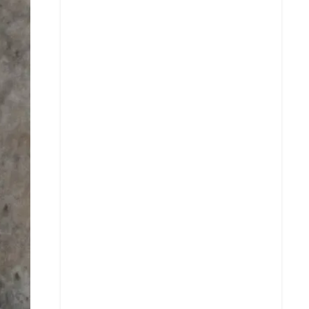
Facebook
X
Whatsapp
Copiar enlace
Telegram
LinkedIn