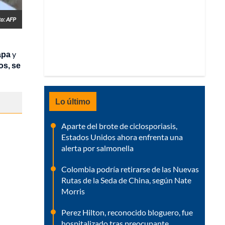
to: AFP
apa
y
os, se
Lo último
Aparte del brote de ciclosporiasis,
Estados Unidos ahora enfrenta una
alerta por salmonella
Colombia podría retirarse de las Nuevas
Rutas de la Seda de China, según Nate
Morris
Perez Hilton, reconocido bloguero, fue
hospitalizado tras preocupante