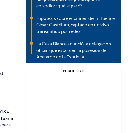
episodio: ¿qué le pasó?
Hipótesis sobre el crimen del influencer
César Gastélum, captado en un vivo
transmitido por redes
La Casa Blanca anunció la delegación
oficial que estará en la posesión de
Abelardo de la Espriella
PUBLICIDAD
Su
018 y
rtuaria
o para