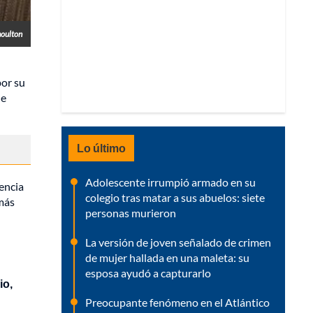
moulton
por su
de
Lo último
Adolescente irrumpió armado en su
encia
colegio tras matar a sus abuelos: siete
más
personas murieron
La versión de joven señalado de crimen
de mujer hallada en una maleta: su
esposa ayudó a capturarlo
io,
Preocupante fenómeno en el Atlántico