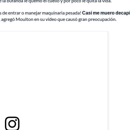
la bufanda le quemó el cuello y por poco le quita la vida.
es de entrar o manejar maquinaria pesada!
Casi me muero decap
, agregó Moulton en su video que causó gran preocupación.