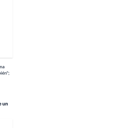
una
ién";
e un