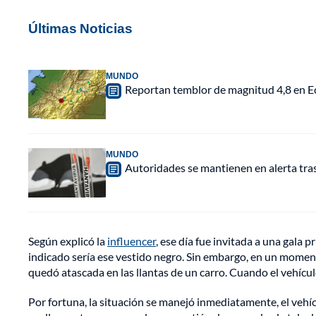
Últimas Noticias
MUNDO
Reportan temblor de magnitud 4,8 en Ec
MUNDO
Autoridades se mantienen en alerta tra
Según explicó la
influencer
, ese día fue invitada a una gala
indicado sería ese vestido negro. Sin embargo, en un momento
quedó atascada en las llantas de un carro. Cuando el vehícul
Por fortuna, la situación se manejó inmediatamente, el vehícu