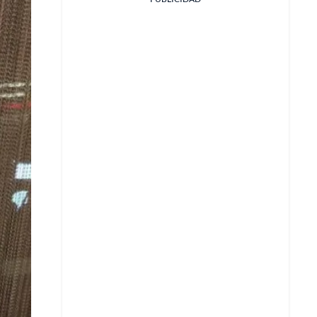
Facebook
X
Whatsapp
Copiar enlace
Telegram
LinkedIn