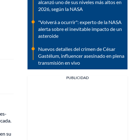
alcanzó uno de sus niveles más altos en
2026, según la NASA
"Volverá a ocurrir": experto de la NASA
alerta sobre el inevitable impacto de un
asteroide
Nuevos detalles del crimen de César
Gastélum, influencer asesinado en plena
transmisión en vivo
PUBLICIDAD
ies-
rcada.
 en su