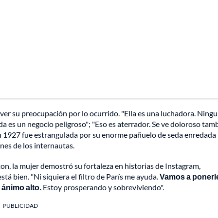
 ver su preocupación por lo ocurrido. "Ella es una luchadora. Ning
da es un negocio peligroso"; "Eso es aterrador. Se ve doloroso tamb
en 1927 fue estrangulada por su enorme pañuelo de seda enredada
ones de los internautas.
on, la mujer demostró su fortaleza en historias de Instagram,
á bien. "Ni siquiera el filtro de París me ayuda.
Vamos a ponerl
 ánimo alto.
Estoy prosperando y sobreviviendo".
PUBLICIDAD