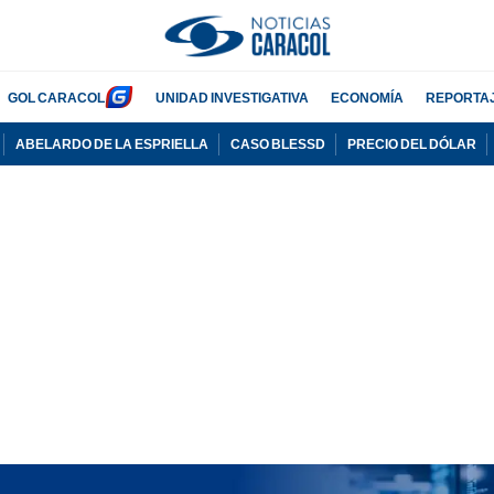
GOL CARACOL
UNIDAD INVESTIGATIVA
ECONOMÍA
REPORTA
ABELARDO DE LA ESPRIELLA
CASO BLESSD
PRECIO DEL DÓLAR
PUBLICIDAD