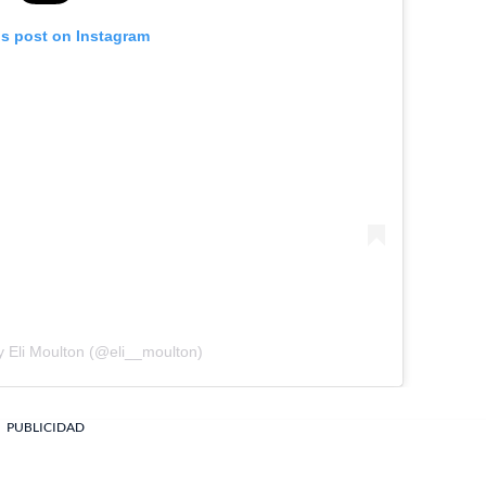
is post on Instagram
y Eli Moulton (@eli__moulton)
PUBLICIDAD