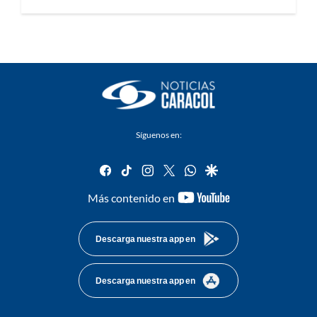
Síguenos en:
facebook
tiktok
instagram
twitter
whatsapp
google
youtube-
Más contenido en
footer
Descarga nuestra app en
Descarga nuestra app en