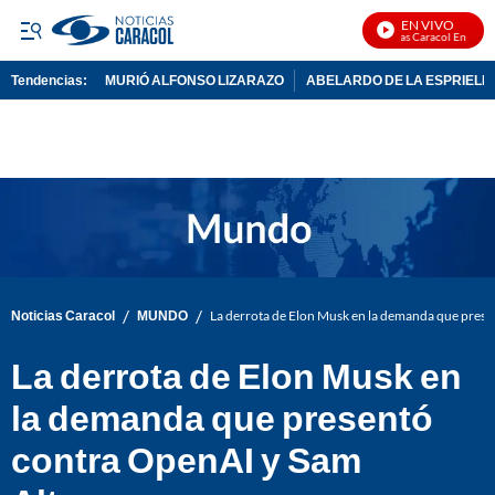
EN VIVO
Noticias Caracol En Vivo
Tendencias:
MURIÓ ALFONSO LIZARAZO
ABELARDO DE LA ESPRIELL
PUBLICIDAD
/
/
Noticias Caracol
MUNDO
La derrota de Elon Musk en la demanda que pres
La derrota de Elon Musk en
la demanda que presentó
contra OpenAI y Sam