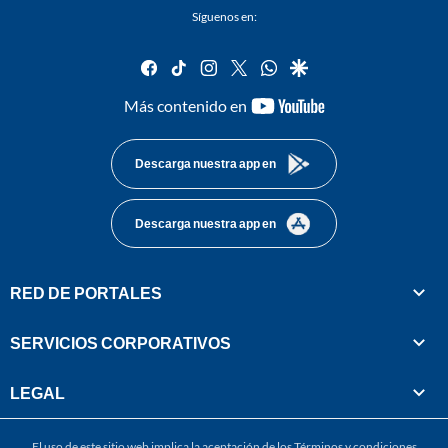
Síguenos en:
facebook
tiktok
instagram
twitter
whatsapp
google
youtube-
Más contenido en
footer
Descarga nuestra app en
Descarga nuestra app en
RED DE PORTALES
SERVICIOS CORPORATIVOS
LEGAL
El uso de este sitio web implica la aceptación de los
Términos y condiciones