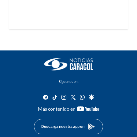
Síguenos en:
facebook
tiktok
instagram
twitter
whatsapp
google
youtube-
Más contenido en
footer
Descarga nuestra app en