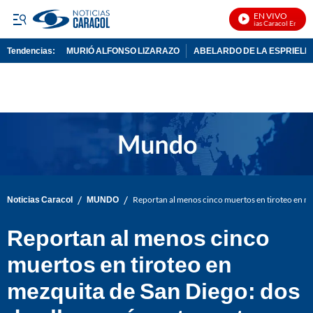
EN VIVO
Noticias Caracol En Vivo
Tendencias:
MURIÓ ALFONSO LIZARAZO
ABELARDO DE LA ESPRIELL
PUBLICIDAD
/
/
Noticias Caracol
MUNDO
Reportan al menos cinco muertos en tiroteo en mez
Reportan al menos cinco
muertos en tiroteo en
mezquita de San Diego: dos