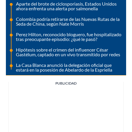
Aparte del brote de ciclosporiasis, Estados Unidos
ahora enfrenta una alerta por salmonella
Colombia podría retirarse de las Nuevas Rutas de la
Seda de China, según Nate Morris
Perez Hilton, reconocido bloguero, fue hospitalizado
tras preocupante episodio: ¿qué le pasó?
Hipótesis sobre el crimen del influencer César
Gastélum, captado en un vivo transmitido por redes
La Casa Blanca anunció la delegación oficial que
estará en la posesión de Abelardo de la Espriella
PUBLICIDAD