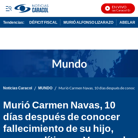
EN VIVO
Noticias Caracol En Vivo
Tendencias:
DÉFICIT FISCAL
MURIÓ ALFONSO LIZARAZO
ABELARDO
PUBLICIDAD
/
/
Noticias Caracol
MUNDO
Murió Carmen Navas, 10 días después de conocer f
Murió Carmen Navas, 10
días después de conocer
fallecimiento de su hijo,