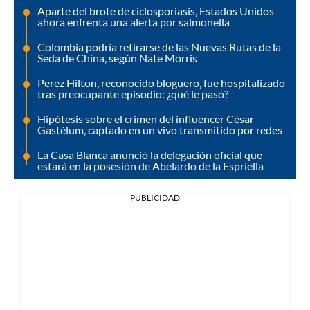
Aparte del brote de ciclosporiasis, Estados Unidos
ahora enfrenta una alerta por salmonella
Colombia podría retirarse de las Nuevas Rutas de la
Seda de China, según Nate Morris
Perez Hilton, reconocido bloguero, fue hospitalizado
tras preocupante episodio: ¿qué le pasó?
Hipótesis sobre el crimen del influencer César
Gastélum, captado en un vivo transmitido por redes
La Casa Blanca anunció la delegación oficial que
estará en la posesión de Abelardo de la Espriella
PUBLICIDAD