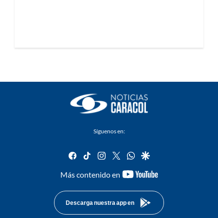
Síguenos en:
facebook
tiktok
instagram
twitter
whatsapp
google
youtube-
Más contenido en
footer
Descarga nuestra app en