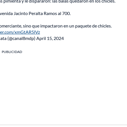
as pimienta y le dispararon: las balas quedaron en los chicles.
Avenida Jacinto Peralta Ramos al 700.
comerciante, sino que impactaron en un paquete de chicles.
tter.com/xmGtAR5lVz
Plata (@canal8mdp)
April 15, 2024
PUBLICIDAD