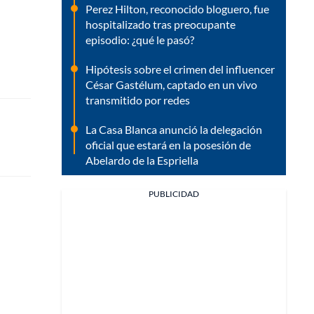
Perez Hilton, reconocido bloguero, fue
hospitalizado tras preocupante
episodio: ¿qué le pasó?
Hipótesis sobre el crimen del influencer
César Gastélum, captado en un vivo
transmitido por redes
La Casa Blanca anunció la delegación
oficial que estará en la posesión de
Abelardo de la Espriella
PUBLICIDAD