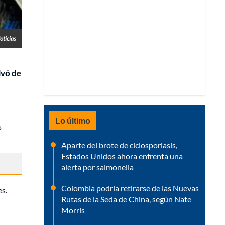
oticias
lvó de
Lo último
s
Aparte del brote de ciclosporiasis,
Estados Unidos ahora enfrenta una
alerta por salmonella
Colombia podría retirarse de las Nuevas
es.
Rutas de la Seda de China, según Nate
Morris