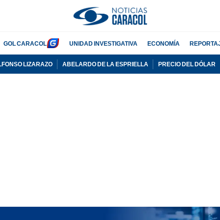
GOL CARACOL
UNIDAD INVESTIGATIVA
ECONOMÍA
REPORTA
LFONSO LIZARAZO
ABELARDO DE LA ESPRIELLA
PRECIO DEL DÓLAR
PUBLICIDAD