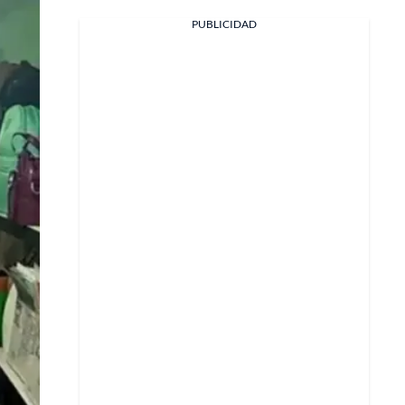
PUBLICIDAD
Facebook
X
Whatsapp
Copiar enlace
Telegram
LinkedIn