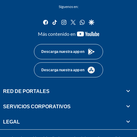
Síguenos en:
facebook
tiktok
instagram
twitter
whatsapp
google
youtube-
Más contenido en
footer
Descarga nuestra app en
Descarga nuestra app en
RED DE PORTALES
SERVICIOS CORPORATIVOS
LEGAL